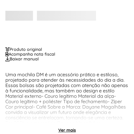
Produto original
Acompanha nota fiscal
Baixar manual
Uma mochila DM é um acessório prático e estiloso,
projetado para atender às necessidades do dia a dia.
Essas bolsas são projetadas com atenção não apenas
à funcionalidade, mas também ao design e estilo
Material externo- Couro legítimo Material da alça-
Couro legítimo + poliéster Tipo de fechamento- Zíper
Cor principal- Café Sobre a Marca: Dayane Magalhães
convida a visualizar um futuro onde elegância e
consciência se entrelaçam, tornando-se uma certeza.
Em 2021, a empresária Dayane Magalhães
transformou um sonho de anos em realidade,
Ver mais
honrando o nome da sua família, referência no