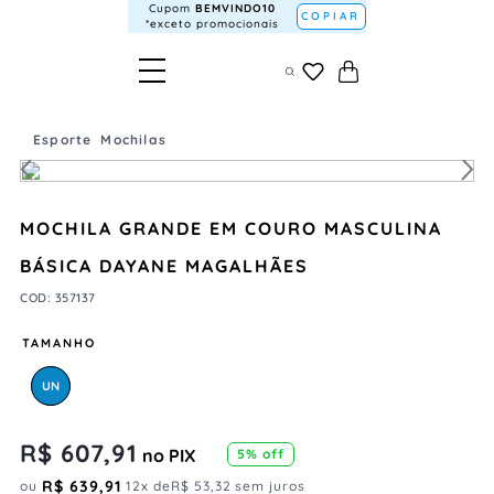
Cupom
BEMVINDO10
COPIAR
*exceto promocionais
Esporte
Mochilas
MOCHILA GRANDE EM COURO MASCULINA
BÁSICA DAYANE MAGALHÃES
COD
:
357137
TAMANHO
UN
R$
607
,
91
no PIX
5
% off
R$
639
,
91
ou
12
x de
R$
53
,
32
sem juros