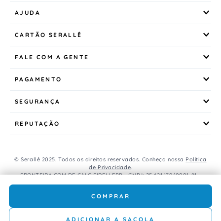
AJUDA
CARTÃO SERALLÊ
FALE COM A GENTE
PAGAMENTO
SEGURANÇA
REPUTAÇÃO
© Serallê 2025. Todos os direitos reservados. Conheça nossa
Política
de Privacidade
.
FRONTEIRA COM DE CALC EIRELI EPP - CNPJ: 25.421.179/0001-81 -
Avenida Brasil, 456, Centro, CEP: 85.851-000, Foz do Iguaçu, PR, Brasil.
Caso os produtos apresentem divergências de valores, o preço
COMPRAR
válido é o do carrinho de compras.
ADICIONAR A SACOLA