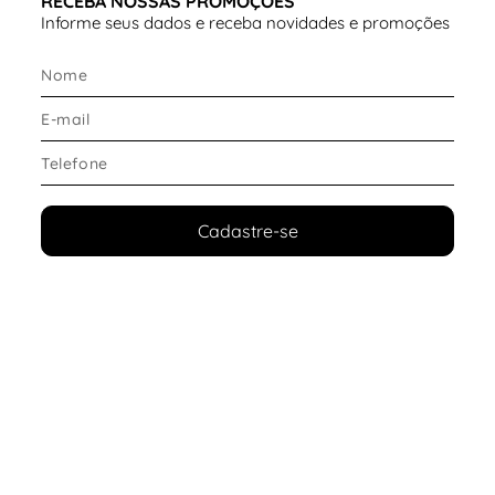
RECEBA NOSSAS PROMOÇÕES
Modelo aberto
Proporciona leveza e conforto térmico
Informe seus dados e receba novidades e promoções
🦶 Tipo de solado
Solado em borracha
Garante aderência e segurança ao caminhar
Ideal para diferentes superfícies
👠 Tipo de salto
Cadastre-se
Salto anabela alto (aproximadamente 10,5 cm)
Distribui melhor o peso do corpo
Mais estabilidade em comparação ao salto fino
Acabamento em ráfia, trazendo charme natural
ao visual
☁️ Conforto e ajuste
Desenvolvida para uso prolongado:
Palmilha anatômica confortável