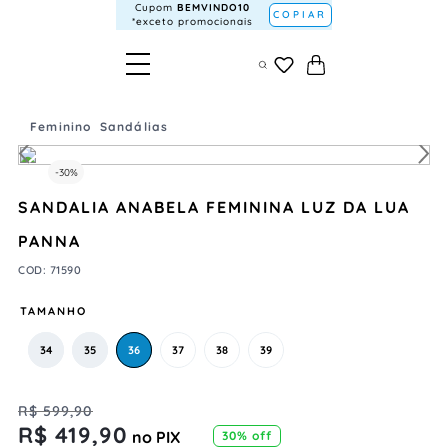
Cupom
BEMVINDO10
COPIAR
*exceto promocionais
Feminino
Sandálias
-
30%
SANDALIA ANABELA FEMININA LUZ DA LUA
PANNA
COD
:
71590
TAMANHO
34
35
36
37
38
39
R$
599
,
90
R$
419
,
90
no PIX
30%
off