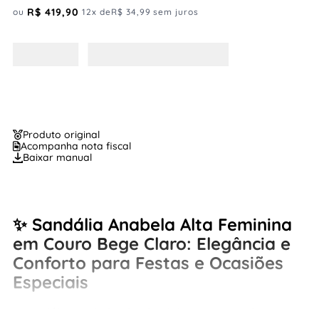
R$
419
,
90
ou
12
x de
R$
34
,
99
sem juros
Produto original
Acompanha nota fiscal
Baixar manual
✨
Sandália Anabela Alta Feminina
em Couro Bege Claro: Elegância e
Conforto para Festas e Ocasiões
Especiais
A
sandália anabela alta feminina em couro bege