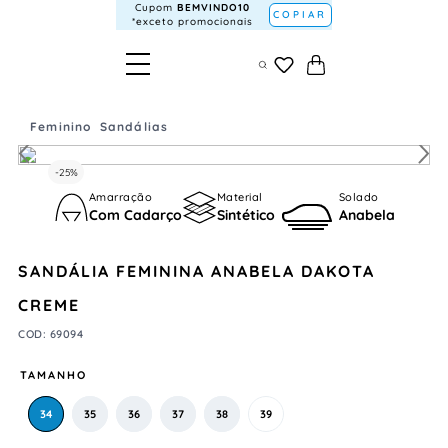
Cupom
BEMVINDO10
COPIAR
*exceto promocionais
Feminino
Sandálias
-
25%
Amarração
Material
Solado
Com Cadarço
Sintético
Anabela
SANDÁLIA FEMININA ANABELA DAKOTA
CREME
COD
:
69094
TAMANHO
34
35
36
37
38
39