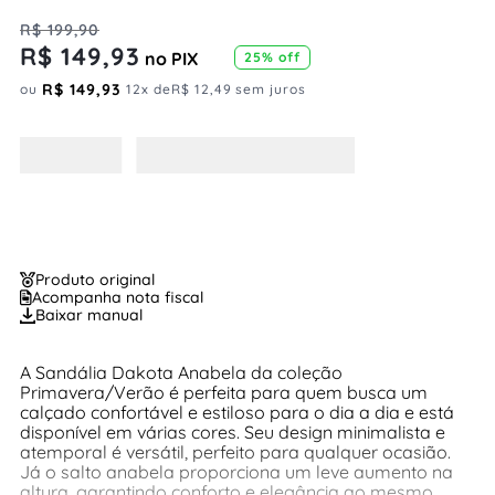
R$
199
,
90
R$
149
,
93
no PIX
25%
off
R$
149
,
93
ou
12
x de
R$
12
,
49
sem juros
Produto original
Acompanha nota fiscal
Baixar manual
A Sandália Dakota Anabela da coleção
Primavera/Verão é perfeita para quem busca um
calçado confortável e estiloso para o dia a dia e está
disponível em várias cores. Seu design minimalista e
atemporal é versátil, perfeito para qualquer ocasião.
Já o salto anabela proporciona um leve aumento na
altura, garantindo conforto e elegância ao mesmo