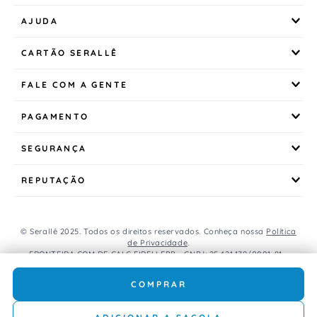
AJUDA
CARTÃO SERALLÊ
FALE COM A GENTE
PAGAMENTO
SEGURANÇA
REPUTAÇÃO
© Serallê 2025. Todos os direitos reservados. Conheça nossa
Política
de Privacidade
.
FRONTEIRA COM DE CALC EIRELI EPP - CNPJ: 25.421.179/0001-81 -
Avenida Brasil, 456, Centro, CEP: 85.851-000, Foz do Iguaçu, PR, Brasil.
Caso os produtos apresentem divergências de valores, o preço
COMPRAR
válido é o do carrinho de compras.