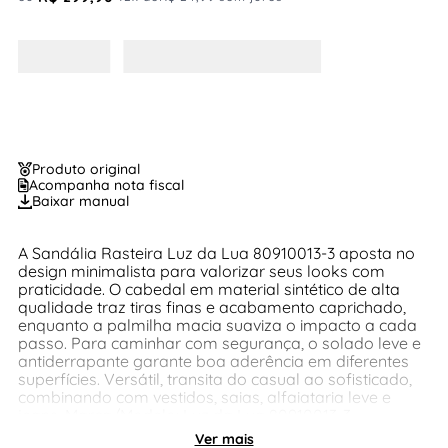
Produto original
Acompanha nota fiscal
Baixar manual
A Sandália Rasteira Luz da Lua 80910013-3 aposta no
design minimalista para valorizar seus looks com
praticidade. O cabedal em material sintético de alta
qualidade traz tiras finas e acabamento caprichado,
enquanto a palmilha macia suaviza o impacto a cada
passo. Para caminhar com segurança, o solado leve e
antiderrapante garante boa aderência em diferentes
superfícies. Versátil, transita do casual ao sofisticado,
combinando com vestidos, saias, alfaiataria leve e
jeans. Marca/Modelo: Luz da Lua 80910013-3
Categoria: sandália rasteira Cabedal: material sintético
Ver mais