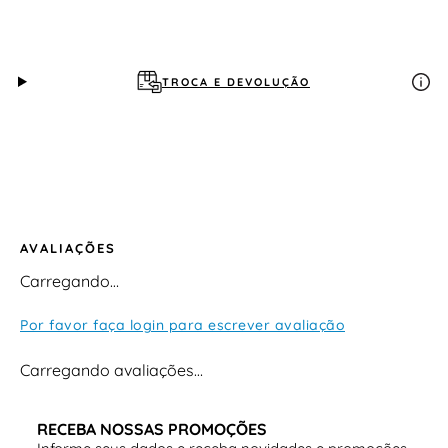
(toque macio) Forro: têxtil/sintético Palmilha: macia
Solado: sintético antiderrapante Fechamento: calce
fácil (sem fivelas) Indicação: uso diário, lazer e
produções casuais
TROCA E DEVOLUÇÃO
AVALIAÇÕES
Carregando…
Por favor faça login para escrever avaliação
Carregando avaliações…
RECEBA NOSSAS PROMOÇÕES