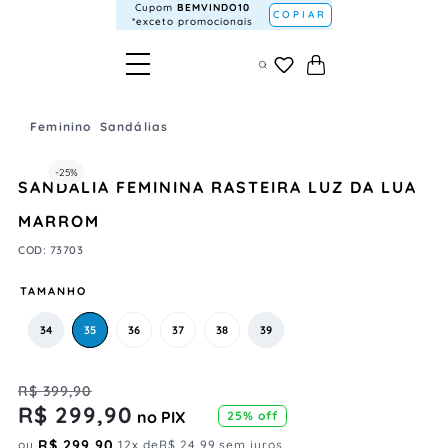
Cupom
BEMVINDO10
COPIAR
*exceto promocionais
Feminino
Sandálias
-
25%
SANDÁLIA FEMININA RASTEIRA LUZ DA LUA
MARROM
COD
:
73703
TAMANHO
34
35
36
37
38
39
R$
399
,
90
R$
299
,
90
no PIX
25%
off
R$
299
,
90
ou
12
x de
R$
24
,
99
sem juros