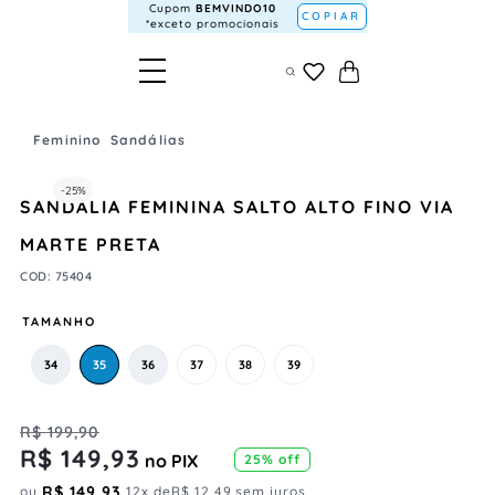
Cupom
BEMVINDO10
COPIAR
*exceto promocionais
Feminino
Sandálias
-
25%
SANDÁLIA FEMININA SALTO ALTO FINO VIA
MARTE PRETA
COD
:
75404
TAMANHO
34
35
36
37
38
39
R$
199
,
90
R$
149
,
93
no PIX
25%
off
R$
149
,
93
ou
12
x de
R$
12
,
49
sem juros