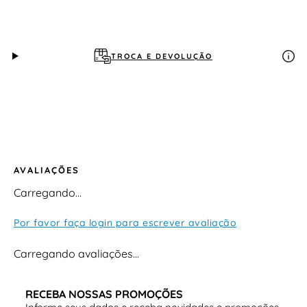
Altura do salto: alto Tipo de salto: fino Cabedal:
material sintético Forro: têxtil/sintético Palmilha: macia
Solado: sintético antiderrapante Fechamento: conforme
variação (ex.: fivela) Indicação: festas, eventos e
ocasiões especiais
TROCA E DEVOLUÇÃO
AVALIAÇÕES
Carregando…
Por favor faça login para escrever avaliação
Carregando avaliações…
RECEBA NOSSAS PROMOÇÕES