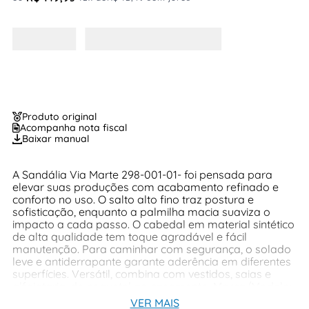
Produto original
Acompanha nota fiscal
Baixar manual
A Sandália Via Marte 298-001-01- foi pensada para
elevar suas produções com acabamento refinado e
conforto no uso. O salto alto fino traz postura e
sofisticação, enquanto a palmilha macia suaviza o
impacto a cada passo. O cabedal em material sintético
de alta qualidade tem toque agradável e fácil
manutenção. Para caminhar com segurança, o solado
leve e antiderrapante garante aderência em diferentes
superfícies. Versátil, combina com vestidos, saias e
alfaiataria, do coquetel ao casamento. Marca/Modelo:
Via Marte 298-001-01- Categoria: sandália de salto
VER MAIS