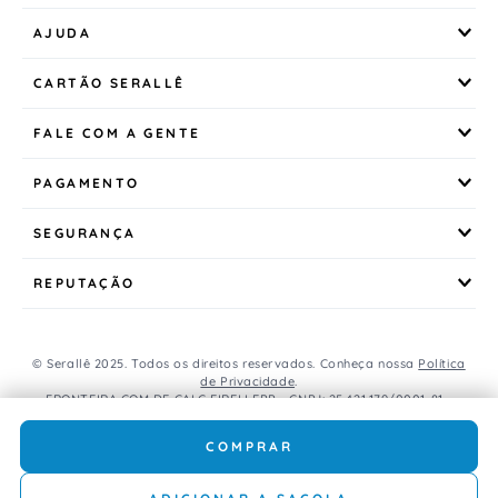
AJUDA
CARTÃO SERALLÊ
FALE COM A GENTE
PAGAMENTO
SEGURANÇA
REPUTAÇÃO
© Serallê 2025. Todos os direitos reservados. Conheça nossa
Política
de Privacidade
.
FRONTEIRA COM DE CALC EIRELI EPP - CNPJ: 25.421.179/0001-81 -
Avenida Brasil, 456, Centro, CEP: 85.851-000, Foz do Iguaçu, PR, Brasil.
Caso os produtos apresentem divergências de valores, o preço
COMPRAR
válido é o do carrinho de compras.