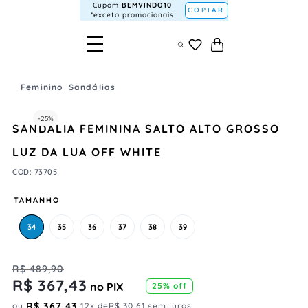
Cupom
BEMVINDO10
COPIAR
*exceto promocionais
Feminino
Sandálias
-
25%
SANDÁLIA FEMININA SALTO ALTO GROSSO
LUZ DA LUA OFF WHITE
COD
:
73705
TAMANHO
34
35
36
37
38
39
R$
489
,
90
R$
367
,
43
no PIX
25%
off
R$
367
,
43
ou
12
x de
R$
30
,
61
sem juros