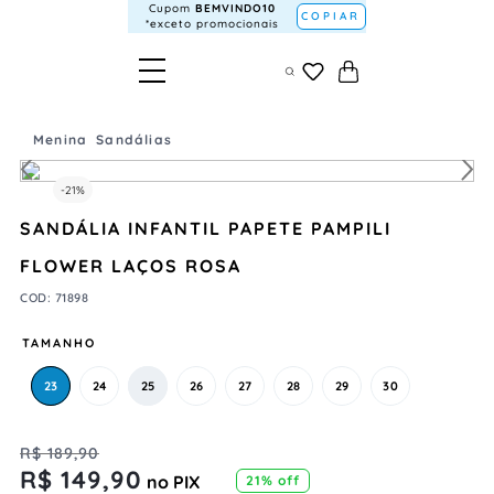
Cupom
BEMVINDO10
COPIAR
*exceto promocionais
Menina
Sandálias
-
21%
SANDÁLIA INFANTIL PAPETE PAMPILI
FLOWER LAÇOS ROSA
COD
:
71898
TAMANHO
23
24
25
26
27
28
29
30
R$
189
,
90
R$
149
,
90
no PIX
21%
off