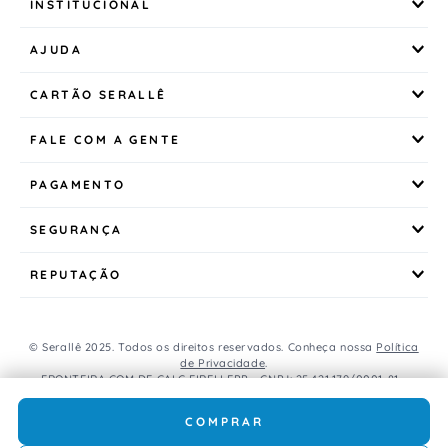
INSTITUCIONAL
AJUDA
CARTÃO SERALLÊ
FALE COM A GENTE
PAGAMENTO
SEGURANÇA
REPUTAÇÃO
© Serallê 2025. Todos os direitos reservados. Conheça nossa
Política
de Privacidade
.
FRONTEIRA COM DE CALC EIRELI EPP - CNPJ: 25.421.179/0001-81 -
Avenida Brasil, 456, Centro, CEP: 85.851-000, Foz do Iguaçu, PR, Brasil.
Caso os produtos apresentem divergências de valores, o preço
COMPRAR
válido é o do carrinho de compras.