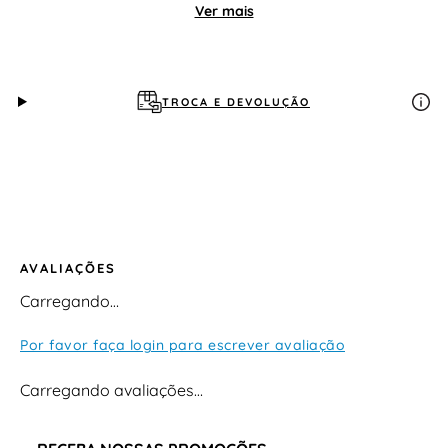
solado traz identificação em braile, orientando o calce
Ver mais
e estimulando a inclusão. Com materiais de fácil
limpeza, esta sandália é ideal para passeios e
celebrações, sempre com muito estilo.
TROCA E DEVOLUÇÃO
AVALIAÇÕES
Carregando…
Por favor faça login para escrever avaliação
Carregando avaliações…