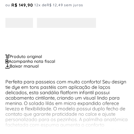
R$
149
,
90
ou
12
x de
R$
12
,
49
sem juros
Produto original
Acompanha nota fiscal
Baixar manual
Perfeita para passeios com muito conforto! Seu design
tie dye em tons pastéis com aplicação de laços
delicados, esta sandália flatform infantil possui
acabamento cintilante, criando um visual lindo para
menina. O solado lilás em micro expandido oferece
leveza e flexibilidade. O modelo possui duplo fecho de
contato que garante praticidade no calce e ajuste
personalizado para os pezinhos. A palmilha anatômica
fachetada com espuma aumenta o conforto
necessário para acompanhar o dia a dia. Além disso, o