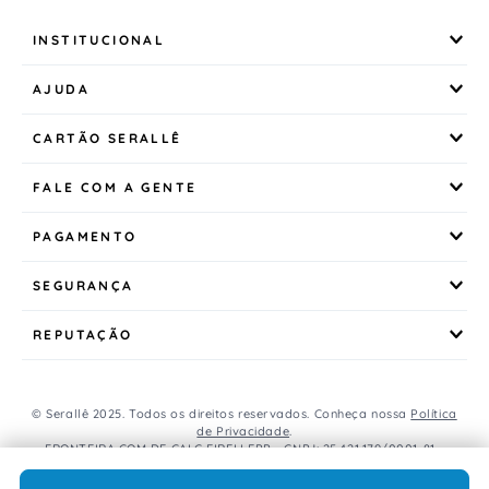
INSTITUCIONAL
AJUDA
CARTÃO SERALLÊ
FALE COM A GENTE
PAGAMENTO
SEGURANÇA
REPUTAÇÃO
© Serallê 2025. Todos os direitos reservados. Conheça nossa
Política
de Privacidade
.
FRONTEIRA COM DE CALC EIRELI EPP - CNPJ: 25.421.179/0001-81 -
Avenida Brasil, 456, Centro, CEP: 85.851-000, Foz do Iguaçu, PR, Brasil.
Caso os produtos apresentem divergências de valores, o preço