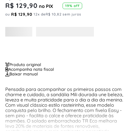
R$
129
,
90
no PIX
19%
off
R$
129
,
90
ou
12
x de
R$
10
,
82
sem juros
Produto original
Acompanha nota fiscal
Baixar manual
Pensada para acompanhar os primeiros passos com
charme e cuidado, a sandália Mili dourada une beleza,
leveza e muita praticidade para o dia a dia da menina.
Com visual clássico estilo rasteirinha, esse modelo
conquista pelo brilho. O fechamento com fivela Easy -
sem pino - facilita o calce e oferece praticidade às
mamães. O solado emborrachado TR Eco melhora
leva 20% de materiais de fontes renováveis,