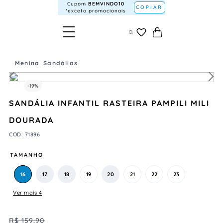
Cupom
BEMVINDO10
COPIAR
*exceto promocionais
Menina
Sandálias
-
19%
SANDÁLIA INFANTIL RASTEIRA PAMPILI MILI
DOURADA
COD
:
71896
TAMANHO
16
17
18
19
20
21
22
23
Ver mais 4
R$
159
,
90