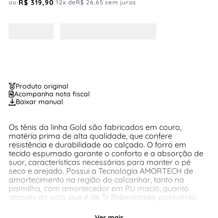
R$
319
,
90
ou
12
x de
R$
26
,
65
sem juros
Produto original
Acompanha nota fiscal
Baixar manual
Os tênis da linha Gold são fabricados em couro,
matéria prima de alta qualidade, que confere
resistência e durabilidade ao calçado. O forro em
tecido espumado garante o conforto e a absorção de
suor, características necessárias para manter o pé
seco e arejado. Possui a Tecnologia AMORTECH de
amortecimento na região do calcanhar, tanto na
palmilha, com amortecedor em PU macio, quanto
através da sola, que é de Tr Bidensidade, possuindo
duas camadas, que proporcionam estabilidade e
conforto ao caminhar, além de ser antiderrapante e de
Ver mais