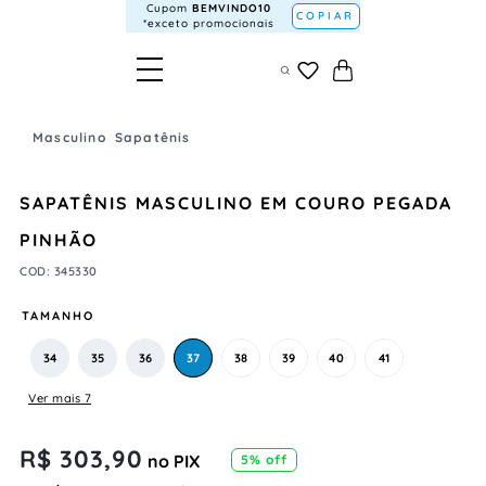
Cupom
BEMVINDO10
COPIAR
*exceto promocionais
Masculino
Sapatênis
SAPATÊNIS MASCULINO EM COURO PEGADA
PINHÃO
COD
:
345330
TAMANHO
34
35
36
37
38
39
40
41
Ver mais 7
R$
303
,
90
no PIX
5
% off