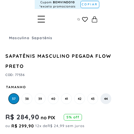
Cupom
BEMVINDO10
COPIAR
*exceto promocionais
Masculino
Sapatênis
SAPATÊNIS MASCULINO PEGADA FLOW
PRETO
COD
:
77536
TAMANHO
37
38
39
40
41
42
43
44
R$
284
,
90
no PIX
5
% off
R$
299
,
90
ou
12
x de
R$
24
,
99
sem juros