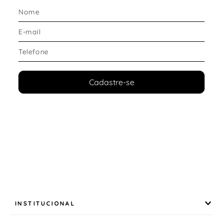
A linha Flow conta com a tecnologia
LEVITECH
, que
proporciona um calçado superleve e confortável.
Benefícios práticos:
Estrutura leve que reduz a sensação de peso nos
pés
Sola flexível que acompanha o movimento
natural
Cadastre-se
Mais liberdade ao caminhar
Conforto para rotinas intensas
Isso faz dele um
sapatenis masculino leve e
confortável
, indicado para quem passa muitas horas
fora de casa.
Conforto e Ajuste Inteligente
O modelo foi desenvolvido para oferecer praticidade e
bem-estar ao longo do dia:
Forro em tecido espumado que auxilia na
INSTITUCIONAL
absorção de suor
Sensação de pé seco e arejado