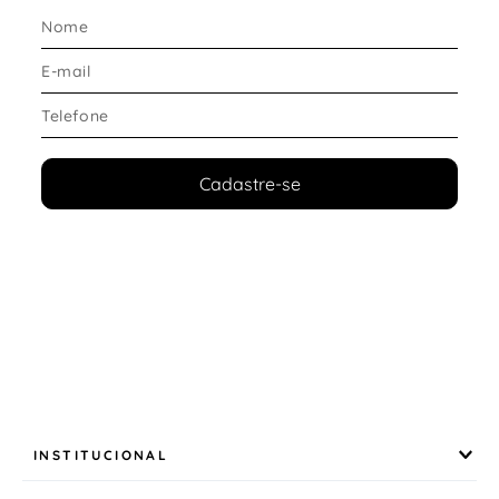
Conforto e Ajuste
Pensado para oferecer bem-estar durante toda a
rotina:
Estrutura interna confortável
Ajuste prático ao pé
Sensação adequada para uso prolongado
Cadastre-se
O modelo atende quem busca um
sapatenis
masculino leve e confortável
, adequado para longas
jornadas.
Design e Estilo
Com proposta casual e moderna, combina facilmente
com:
Jeans
Sarja
Calça social
Produções para ambiente profissional ou
INSTITUCIONAL
informal