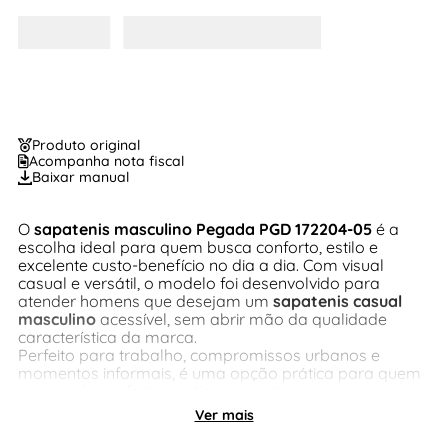
Produto original
Acompanha nota fiscal
Baixar manual
O
sapatenis masculino Pegada PGD 172204-05
é a
escolha ideal para quem busca conforto, estilo e
excelente custo-benefício no dia a dia. Com visual
casual e versátil, o modelo foi desenvolvido para
atender homens que desejam um
sapatenis casual
masculino
acessível, sem abrir mão da qualidade
característica da marca.
Perfeito para trabalho, compromissos urbanos e
momentos informais, é uma opção prática para quem
precisa de conforto contínuo na rotina.
Ver mais
Material do Cabedal