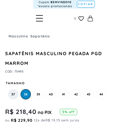
Cupom
BEMVINDO10
COPIAR
*exceto promocionais
Masculino
Sapatênis
SAPATÊNIS MASCULINO PEGADA PGD
MARROM
COD
:
73495
TAMANHO
37
38
39
40
41
42
43
44
R$
218
,
40
no PIX
5
% off
R$
229
,
90
ou
12
x de
R$
19
,
15
sem juros