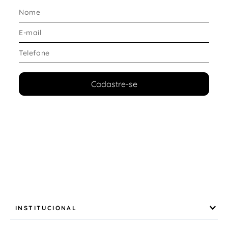
BLUE MEMORY FOAM
, que funciona como um
amortecedor inteligente.
Benefícios reais:
Adapta-se aos contornos dos pés
Retorna ao formato original após o uso
Reduz impactos na região do calcanhar
Proporciona conforto prolongado
Cadastre-se
Essa tecnologia faz do modelo um
sapatenis
masculino confortável para trabalho
, indicado para
uso contínuo ao longo do dia.
Conforto Interno e Ajuste Prático
O modelo foi desenvolvido para facilitar a rotina:
Forro em PU espumado que proporciona maior
maciez interna
Sensação de conforto ao calçar
Sistema
FAST PIN
, com cadarço elástico
INSTITUCIONAL
Ponteira em metal que permite ajuste sem
necessidade de amarrar