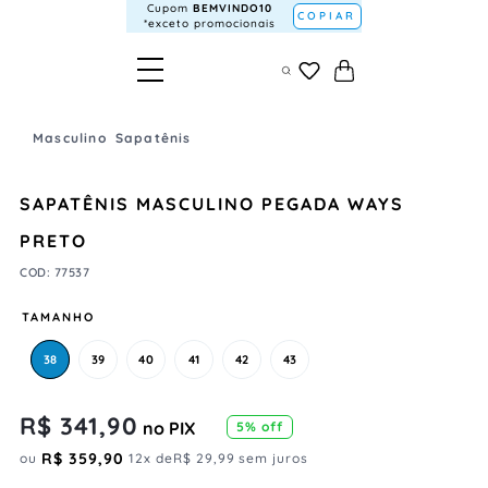
Cupom
BEMVINDO10
COPIAR
*exceto promocionais
Masculino
Sapatênis
SAPATÊNIS MASCULINO PEGADA WAYS
PRETO
COD
:
77537
TAMANHO
38
39
40
41
42
43
R$
341
,
90
no PIX
5
% off
R$
359
,
90
ou
12
x de
R$
29
,
99
sem juros