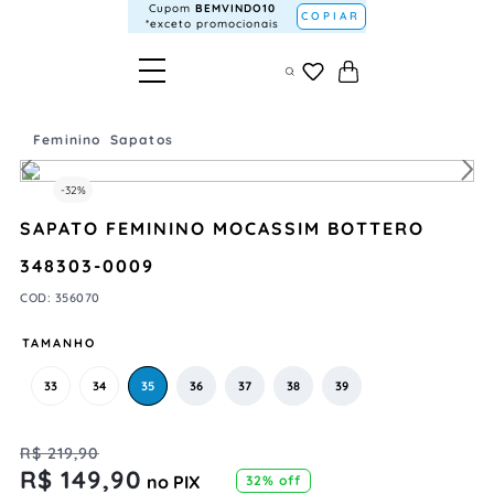
Cupom
BEMVINDO10
COPIAR
*exceto promocionais
Feminino
Sapatos
-
32%
SAPATO FEMININO MOCASSIM BOTTERO
348303-0009
COD
:
356070
TAMANHO
33
34
35
36
37
38
39
R$
219
,
90
R$
149
,
90
no PIX
32%
off