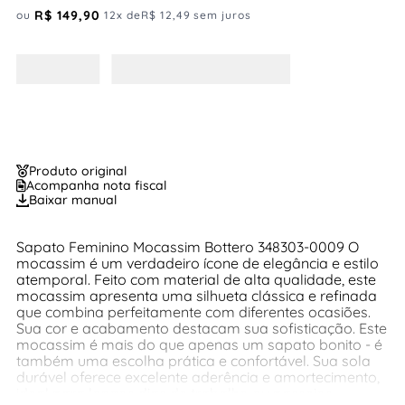
R$
149
,
90
ou
12
x de
R$
12
,
49
sem juros
Produto original
Acompanha nota fiscal
Baixar manual
Sapato Feminino Mocassim Bottero 348303-0009 O
mocassim é um verdadeiro ícone de elegância e estilo
atemporal. Feito com material de alta qualidade, este
mocassim apresenta uma silhueta clássica e refinada
que combina perfeitamente com diferentes ocasiões.
Sua cor e acabamento destacam sua sofisticação. Este
mocassim é mais do que apenas um sapato bonito - é
também uma escolha prática e confortável. Sua sola
durável oferece excelente aderência e amortecimento,
ideal para longos dias de trabalho ou passeios