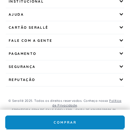
INSTITUCIONAL
AJUDA
CARTÃO SERALLÊ
FALE COM A GENTE
PAGAMENTO
SEGURANÇA
REPUTAÇÃO
© Serallê 2025. Todos os direitos reservados. Conheça nossa
Política
de Privacidade
.
FRONTEIRA COM DE CALC EIRELI EPP - CNPJ: 25.421.179/0001-81 -
Avenida Brasil, 456, Centro, CEP: 85.851-000, Foz do Iguaçu, PR, Brasil.
Caso os produtos apresentem divergências de valores, o preço
COMPRAR
válido é o do carrinho de compras.