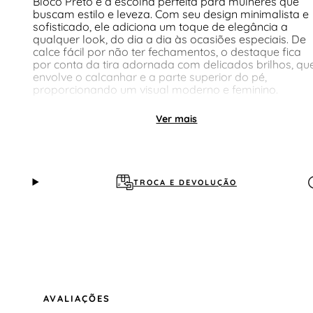
Bloco Preto é a escolha perfeita para mulheres que
buscam estilo e leveza. Com seu design minimalista e
sofisticado, ele adiciona um toque de elegância a
qualquer look, do dia a dia às ocasiões especiais. De
calce fácil por não ter fechamentos, o destaque fica
por conta da tira adornada com delicados brilhos, qu
envolve o calcanhar e a parte superior do pé,
proporcionando um visual moderno e feminino.
Ver mais
TROCA E DEVOLUÇÃO
AVALIAÇÕES