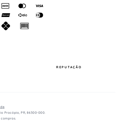
REPUTAÇÃO
ade
.
io Procópio, PR, 86300-000.
e compras.