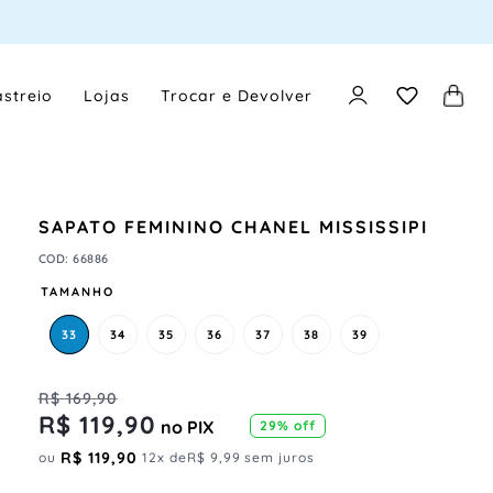
streio
Lojas
Trocar e Devolver
SAPATO FEMININO CHANEL MISSISSIPI
COD
:
66886
TAMANHO
33
34
35
36
37
38
39
R$
169
,
90
R$
119
,
90
no PIX
29%
off
R$
119
,
90
ou
12
x de
R$
9
,
99
sem juros