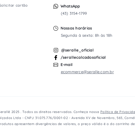
Solicitar cartão
WhatsApp
(43) 3154-1799
Nossos horários
Segunda à sexta: 8h às 18h
@seralle_oficial
/serallecalcadosoficial
E-mail
ecommerce@seralle.com.br
erallê 2025 . Todos os direitos reservados. Conheça nossa
Política de Privacid
lçados Ltda - CNPJ: 31.075.776/0001-02 - Avenida XV de Novembro, 565, Cornél
rodutos apresentem divergências de valores, o preço válido é o do carrinho d