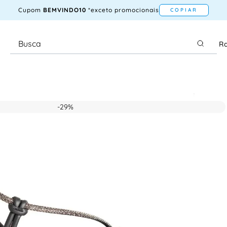
Cupom
BEMVINDO10
*exceto promocionais
COPIAR
Ra
-
29%