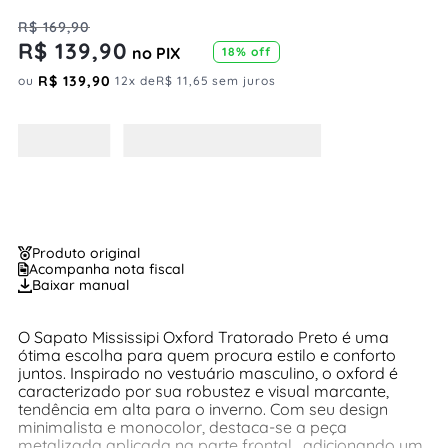
R$
169
,
90
R$
139
,
90
no PIX
18%
off
R$
139
,
90
ou
12
x de
R$
11
,
65
sem juros
Produto original
Acompanha nota fiscal
Baixar manual
O Sapato Mississipi Oxford Tratorado Preto é uma
ótima escolha para quem procura estilo e conforto
juntos. Inspirado no vestuário masculino, o oxford é
caracterizado por sua robustez e visual marcante,
tendência em alta para o inverno. Com seu design
minimalista e monocolor, destaca-se a peça
metalizada aplicada na parte frontal , adicionando um