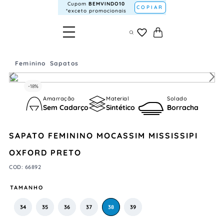
Cupom
BEMVINDO10
COPIAR
*exceto promocionais
Feminino
Sapatos
-
18%
Amarração
Material
Solado
Sem Cadarço
Sintético
Borracha
SAPATO FEMININO MOCASSIM MISSISSIPI
OXFORD PRETO
COD
:
66892
TAMANHO
34
35
36
37
38
39