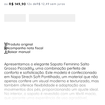
R$
149
,
90
ou
12
x de
R$
12
,
49
sem juros
Produto original
Acompanha nota fiscal
Baixar manual
Apresentamos o elegante Sapato Feminino Salto
Grosso Piccadilly, uma combinação perfeita de
conforto e sofisticação. Este modelo é confeccionado
em Napa Strech Soft Pontilhado, um material que não
apenas confere um visual moderno e texturizado, mas
também oferece flexibilidade e adaptação aos
movimentos dos pés, proporcionando um ajuste ideal.
No interior, o sapato é revestido com um têxtil macio,
que garante uma experiência de uso agradável,
evitando atritos e proporcionando conforto ao longo