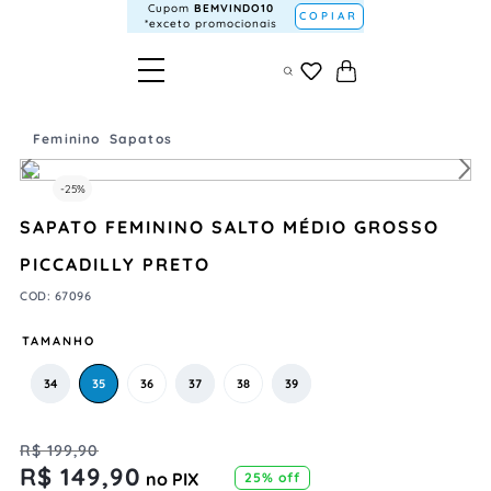
Cupom
BEMVINDO10
COPIAR
*exceto promocionais
Feminino
Sapatos
-
25%
SAPATO FEMININO SALTO MÉDIO GROSSO
PICCADILLY PRETO
COD
:
67096
TAMANHO
34
35
36
37
38
39
R$
199
,
90
R$
149
,
90
no PIX
25%
off