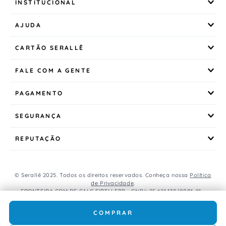
INSTITUCIONAL
AJUDA
CARTÃO SERALLÊ
FALE COM A GENTE
PAGAMENTO
SEGURANÇA
REPUTAÇÃO
© Serallê 2025. Todos os direitos reservados. Conheça nossa
Política
de Privacidade
.
FRONTEIRA COM DE CALC EIRELI EPP - CNPJ: 25.421.179/0001-81 -
Avenida Brasil, 456, Centro, CEP: 85.851-000, Foz do Iguaçu, PR, Brasil.
Caso os produtos apresentem divergências de valores, o preço
COMPRAR
válido é o do carrinho de compras.