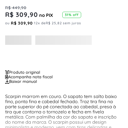
R$
449
,
90
R$
309
,
90
no PIX
31%
off
R$
309
,
90
ou
12
x de
R$
25
,
82
sem juros
Produto original
Acompanha nota fiscal
Baixar manual
Scarpin marrom em couro. O sapato tem salto baixo
fino, ponta fina e cabedal fechado. Traz tira fina na
parte superior do pé conectada ao cabedal, presa à
tira que contorna o tornozelo e fecha em fivela
metálica. Com palmilha da cor do sapato e inscrição
do nome da marca. O scarpin possui um design
minimalista e moderno, vem com tiras delicadas e