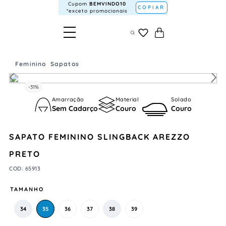
Cupom
BEMVINDO10
COPIAR
*exceto promocionais
Feminino
Sapatos
-
31%
Amarração
Material
Solado
Sem Cadarço
Couro
Couro
SAPATO FEMININO SLINGBACK AREZZO
PRETO
COD
:
65913
TAMANHO
34
35
36
37
38
39