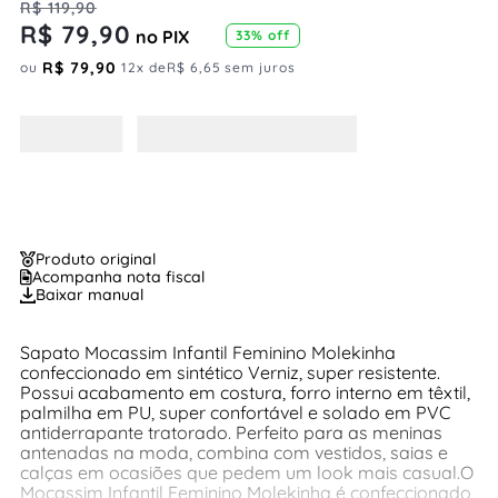
R$
119
,
90
R$
79
,
90
no PIX
33%
off
R$
79
,
90
ou
12
x de
R$
6
,
65
sem juros
Produto original
Acompanha nota fiscal
Baixar manual
Sapato Mocassim Infantil Feminino Molekinha
confeccionado em sintético Verniz, super resistente.
Possui acabamento em costura, forro interno em têxtil,
palmilha em PU, super confortável e solado em PVC
antiderrapante tratorado. Perfeito para as meninas
antenadas na moda, combina com vestidos, saias e
calças em ocasiões que pedem um look mais casual.O
Mocassim Infantil Feminino Molekinha é confeccionado