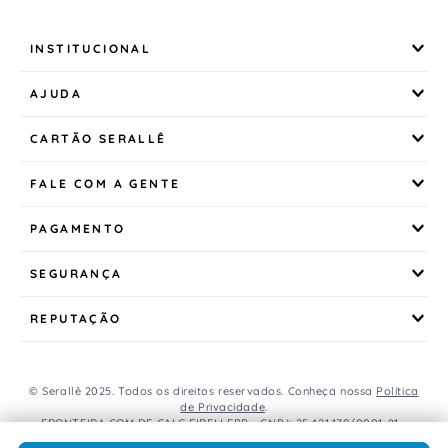
INSTITUCIONAL
AJUDA
CARTÃO SERALLÊ
FALE COM A GENTE
PAGAMENTO
SEGURANÇA
REPUTAÇÃO
© Serallê 2025. Todos os direitos reservados. Conheça nossa
Política
de Privacidade
.
FRONTEIRA COM DE CALC EIRELI EPP - CNPJ: 25.421.179/0001-81 -
Avenida Brasil, 456, Centro, CEP: 85.851-000, Foz do Iguaçu, PR, Brasil.