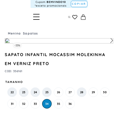
Cupom
BEMVINDO10
COPIAR
*exceto promocionais
Menina
Sapatos
-
33%
SAPATO INFANTIL MOCASSIM MOLEKINHA
EM VERNIZ PRETO
COD
:
356161
TAMANHO
22
23
24
25
26
27
28
29
30
31
32
33
34
35
36