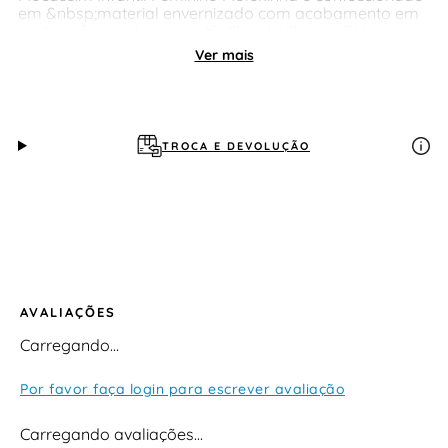
em &nbsp;material envernizado com acabamento em
costura, forro interno em têxtil, palmilha em PU e
solado em PVC antiderrapante.
Ver mais
TROCA E DEVOLUÇÃO
AVALIAÇÕES
Carregando…
Por favor faça login para escrever avaliação
Carregando avaliações…