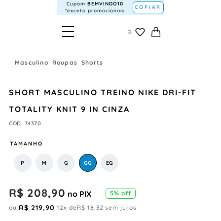
Cupom
BEMVINDO10
COPIAR
*exceto promocionais
Masculino
Roupas
Shorts
SHORT MASCULINO TREINO NIKE DRI-FIT
TOTALITY KNIT 9 IN CINZA
COD
:
74370
TAMANHO
P
M
G
GG
EG
R$
208
,
90
no PIX
5
% off
R$
219
,
90
ou
12
x de
R$
18
,
32
sem juros