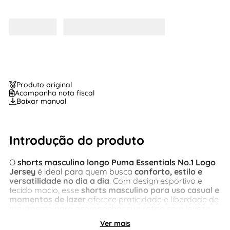
Produto original
Acompanha nota fiscal
Baixar manual
Introdução do produto
O
shorts masculino longo Puma Essentials No.1 Logo
Jersey
é ideal para quem busca
conforto, estilo e
versatilidade no dia a dia
. Com design esportivo e
tecido macio, esse
shorts masculino para uso casual e
momentos de lazer
oferece praticidade e liberdade de
movimento para acompanhar sua rotina com leveza.
Ver mais