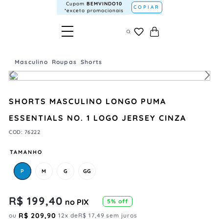
Cupom
BEMVINDO10
COPIAR
*exceto promocionais
Masculino
Roupas
Shorts
SHORTS MASCULINO LONGO PUMA
ESSENTIALS NO. 1 LOGO JERSEY CINZA
COD
:
76222
TAMANHO
P
M
G
GG
R$
199
,
40
no PIX
5
% off
R$
209
,
90
ou
12
x de
R$
17
,
49
sem juros