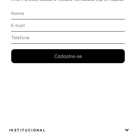
shorts masculino casual esportivo
, diferente da
bermuda tradicional.
Conforto e ajuste
Cós elástico com cordão interno
, permitindo
ajuste personalizado
Estrutura leve que acompanha os movimentos
Cadastre-se
Ajuste confortável para uso diário
Ideal para quem procura
shorts masculino
confortável e versátil
.
Design e estilo
Logo PUMA Cat bordado
, trazendo identidade
esportiva
Visual moderno e fácil de combinar
Estilo que transita entre o casual e o esportivo
INSTITUCIONAL
Um
shorts Puma masculino casual
, pensado para unir