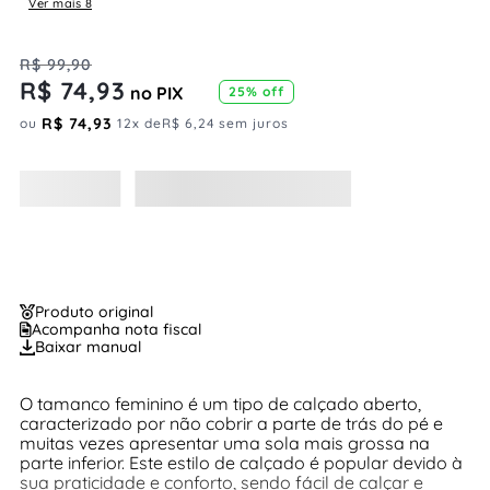
Ver mais 8
R$
99
,
90
R$
74
,
93
no PIX
25%
off
R$
74
,
93
ou
12
x de
R$
6
,
24
sem juros
Produto original
Acompanha nota fiscal
Baixar manual
O tamanco feminino é um tipo de calçado aberto,
caracterizado por não cobrir a parte de trás do pé e
muitas vezes apresentar uma sola mais grossa na
parte inferior. Este estilo de calçado é popular devido à
sua praticidade e conforto, sendo fácil de calçar e