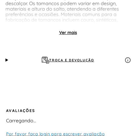
descalçar. Os tamancos podem variar em design,
materiais e altura do salto, atendendo a diferentes
preferências e ocasiões. Materiais comuns para a
fabricação de tamancos incluem couro, sintéticos,
tecidos e até mesmo materiais mais exóticos,
dependendo do estilo e da proposta do calçado. Além
Ver mais
disso, os tamancos podem apresentar uma variedade
de detalhes decorativos, como fivelas, laços, pedrarias
ou estampas, para adicionar um toque de estilo e
personalidade.
TROCA E DEVOLUÇÃO
AVALIAÇÕES
Carregando…
Por favor faça login para escrever avaliação