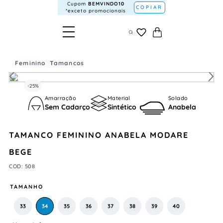
Cupom
BEMVINDO10
COPIAR
*exceto promocionais
Feminino
Tamancos
-
25%
Amarração
Material
Solado
Sem Cadarço
Sintético
Anabela
TAMANCO FEMININO ANABELA MODARE
BEGE
COD
:
508
TAMANHO
33
34
35
36
37
38
39
40