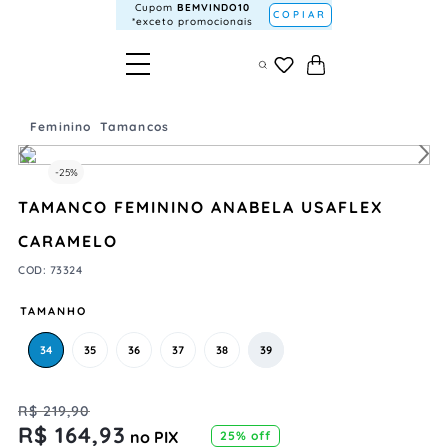
Cupom
BEMVINDO10
COPIAR
*exceto promocionais
Feminino
Tamancos
-
25%
TAMANCO FEMININO ANABELA USAFLEX
CARAMELO
COD
:
73324
TAMANHO
34
35
36
37
38
39
R$
219
,
90
R$
164
,
93
no PIX
25%
off