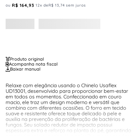
R$
164
,
93
ou
12
x de
R$
13
,
74
sem juros
Produto original
Acompanha nota fiscal
Baixar manual
Relaxe com elegância usando o Chinelo Usaflex
UD13001, desenvolvido para proporcionar bem-estar
em todos os momentos. Confeccionado em couro
macio, ele traz um design moderno e versátil que
combina com diferentes ocasiões. O forro em tecido
suave e resistente oferece toque delicado à pele e
auxilia na prevenção da proliferação de bactérias e
fungos. Seu solado redutor de impacto possui
espessura extra e reforço na planta do pé, garantindo
amortecimento superior. Já a palmilha massageadora,