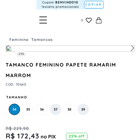
Cupom
BEMVINDO10
COPIAR
*exceto promocionais
Feminino
Tamancos
-
25%
TAMANCO FEMININO PAPETE RAMARIM
MARROM
COD
:
70660
TAMANHO
34
35
36
37
38
39
R$
229
,
90
R$
172
,
43
no PIX
25%
off