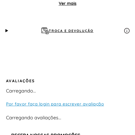
peça, adicionando um toque fashion à proposta
Ver mais
urbana do modelo. Ideal para composições casuais e
despojadas, esse papete é perfeito para quem busca
praticidade sem abrir a mão do estilo.
TROCA E DEVOLUÇÃO
AVALIAÇÕES
Carregando…
Por favor faça login para escrever avaliação
Carregando avaliações…