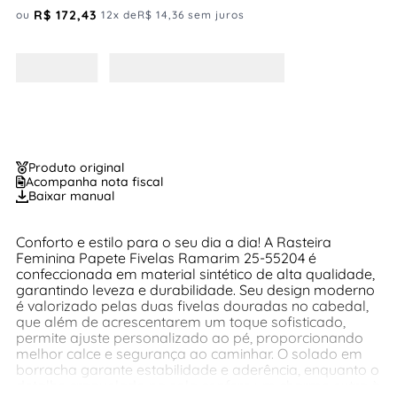
R$
172
,
43
ou
12
x de
R$
14
,
36
sem juros
Produto original
Acompanha nota fiscal
Baixar manual
Conforto e estilo para o seu dia a dia! A Rasteira
Feminina Papete Fivelas Ramarim 25-55204 é
confeccionada em material sintético de alta qualidade,
garantindo leveza e durabilidade. Seu design moderno
é valorizado pelas duas fivelas douradas no cabedal,
que além de acrescentarem um toque sofisticado,
permite ajuste personalizado ao pé, proporcionando
melhor calce e segurança ao caminhar. O solado em
borracha garante estabilidade e aderência, enquanto o
detalhe craquelado na sola confere um charme extra à