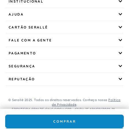
INSTITUCIONAL
AJUDA
CARTÃO SERALLÊ
FALE COM A GENTE
PAGAMENTO
SEGURANÇA
REPUTAÇÃO
© Serallê 2025. Todos os direitos reservados. Conheça nossa
Política
de Privacidade
.
FRONTEIRA COM DE CALC EIRELI EPP - CNPJ: 25.421.179/0001-81 -
Avenida Brasil, 456, Centro, CEP: 85.851-000, Foz do Iguaçu, PR, Brasil.
Caso os produtos apresentem divergências de valores, o preço
COMPRAR
válido é o do carrinho de compras.