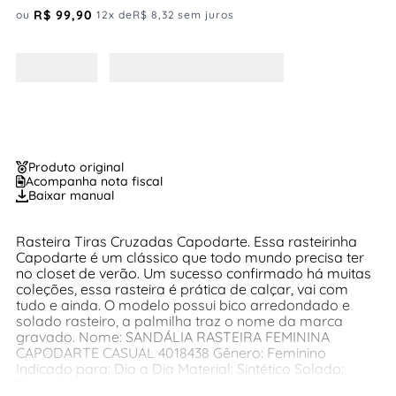
R$
99
,
90
ou
12
x de
R$
8
,
32
sem juros
Produto original
Acompanha nota fiscal
Baixar manual
Rasteira Tiras Cruzadas Capodarte. Essa rasteirinha
Capodarte é um clássico que todo mundo precisa ter
no closet de verão. Um sucesso confirmado há muitas
coleções, essa rasteira é prática de calçar, vai com
tudo e ainda. O modelo possui bico arredondado e
solado rasteiro, a palmilha traz o nome da marca
gravado. Nome: SANDÁLIA RASTEIRA FEMININA
CAPODARTE CASUAL 4018438 Gênero: Feminino
Indicado para: Dia a Dia Material: Sintético Solado:
Borracha