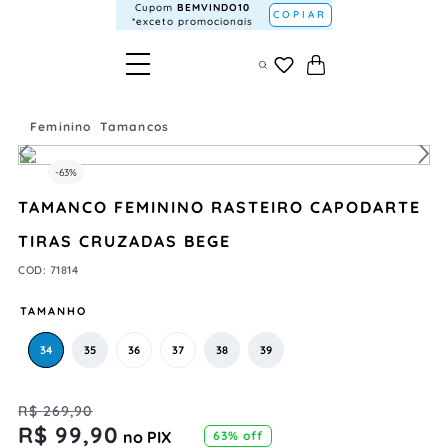
Cupom
BEMVINDO10
COPIAR
*exceto promocionais
Feminino
Tamancos
-
63%
TAMANCO FEMININO RASTEIRO CAPODARTE
TIRAS CRUZADAS BEGE
COD
:
71814
TAMANHO
34
35
36
37
38
39
R$
269
,
90
R$
99
,
90
no PIX
63%
off