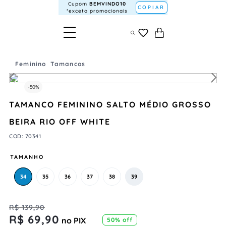
Cupom
BEMVINDO10
COPIAR
*exceto promocionais
Feminino
Tamancos
-
50%
TAMANCO FEMININO SALTO MÉDIO GROSSO
BEIRA RIO OFF WHITE
COD
:
70341
TAMANHO
34
35
36
37
38
39
R$
139
,
90
R$
69
,
90
no PIX
50%
off