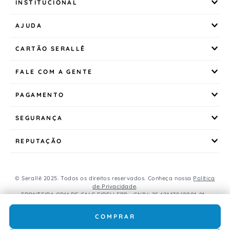
INSTITUCIONAL
AJUDA
CARTÃO SERALLÊ
FALE COM A GENTE
PAGAMENTO
SEGURANÇA
REPUTAÇÃO
© Serallê 2025. Todos os direitos reservados. Conheça nossa
Política
de Privacidade
.
FRONTEIRA COM DE CALC EIRELI EPP - CNPJ: 25.421.179/0001-81 -
Avenida Brasil, 456, Centro, CEP: 85.851-000, Foz do Iguaçu, PR, Brasil.
Caso os produtos apresentem divergências de valores, o preço
COMPRAR
válido é o do carrinho de compras.