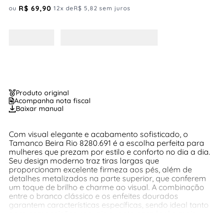
R$
69
,
90
ou
12
x de
R$
5
,
82
sem juros
Produto original
Acompanha nota fiscal
Baixar manual
Com visual elegante e acabamento sofisticado, o
Tamanco Beira Rio 8280.691 é a escolha perfeita para
mulheres que prezam por estilo e conforto no dia a dia.
Seu design moderno traz tiras largas que
proporcionam excelente firmeza aos pés, além de
detalhes metalizados na parte superior, que conferem
um toque de brilho e charme ao visual. A combinação
entre o branco clássico e os enfeites dourados
garantem características específicas, sendo ideal tanto
para composições casuais quanto para looks mais