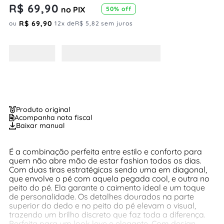
R$
69
,
90
no PIX
50%
off
R$
69
,
90
ou
12
x de
R$
5
,
82
sem juros
Produto original
Acompanha nota fiscal
Baixar manual
É a combinação perfeita entre estilo e conforto para
quem não abre mão de estar fashion todos os dias.
Com duas tiras estratégicas sendo uma em diagonal,
que envolve o pé com aquela pegada cool, e outra no
peito do pé. Ela garante o caimento ideal e um toque
de personalidade. Os detalhes dourados na parte
superior do dedo e no peito do pé elevam o visual,
trazendo um brilho discreto que faz toda a diferença.
Perfeita para um look leve e elegante. Com design