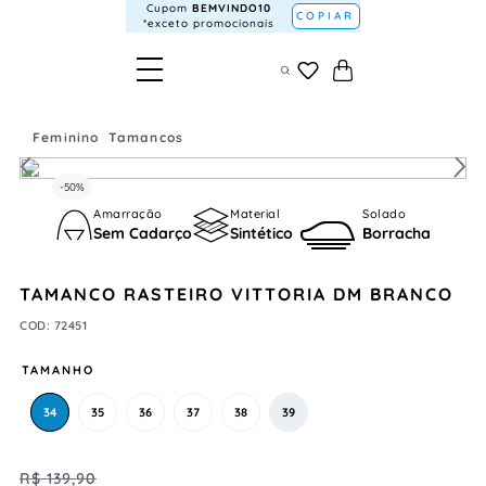
Cupom
BEMVINDO10
COPIAR
*exceto promocionais
Feminino
Tamancos
-
50%
Amarração
Material
Solado
Sem Cadarço
Sintético
Borracha
TAMANCO RASTEIRO VITTORIA DM BRANCO
COD
:
72451
TAMANHO
34
35
36
37
38
39
R$
139
,
90