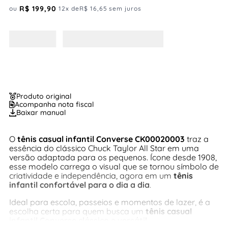
R$
199
,
90
ou
12
x de
R$
16
,
65
sem juros
Produto original
Acompanha nota fiscal
Baixar manual
O
tênis casual infantil Converse CK00020003
traz a
essência do clássico Chuck Taylor All Star em uma
versão adaptada para os pequenos. Ícone desde 1908,
esse modelo carrega o visual que se tornou símbolo de
criatividade e independência, agora em um
tênis
infantil confortável para o dia a dia
.
Ideal para escola, passeios e momentos de lazer, é a
escolha certa para quem busca um
tênis casual
infantil Converse clássico e versátil
.