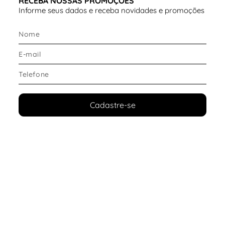
RECEBA NOSSAS PROMOÇÕES
🔹 Conforto e ajuste
Informe seus dados e receba novidades e promoções
Amortecimento em
espuma macia
Estrutura leve para maior conforto
Ajuste tradicional dentro da proposta casual
Ideal como
tênis infantil confortável para uso
prolongado
, acompanhando a energia do dia a dia.
Cadastre-se
🔹 Design e estilo
Silhueta clássica Chuck Taylor
Placa traseira All Star
Visual atemporal e fácil de combinar
Um
tênis casual infantil estiloso
, que combina com
uniforme escolar, jeans e produções casuais
modernas.