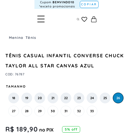
Cupom
BEMVINDO10
COPIAR
*exceto promocionais
Menino
Tênis
TÊNIS CASUAL INFANTIL CONVERSE CHUCK
TAYLOR ALL STAR CANVAS AZUL
COD
:
76787
TAMANHO
18
19
20
21
22
23
24
25
26
27
28
29
30
31
32
33
R$
189
,
90
no PIX
5
% off