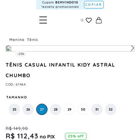
Cupom
BEMVINDO10
COPIAR
*exceto promocionais
Menino
Tênis
-
25%
TÊNIS CASUAL INFANTIL KIDY ASTRAL
CHUMBO
COD
:
67464
TAMANHO
25
26
27
28
29
30
31
32
R$
149
,
90
R$
112
,
43
no PIX
25%
off