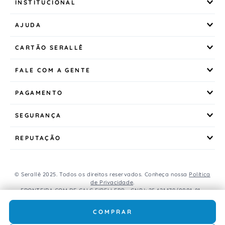
INSTITUCIONAL
AJUDA
CARTÃO SERALLÊ
FALE COM A GENTE
PAGAMENTO
SEGURANÇA
REPUTAÇÃO
© Serallê 2025. Todos os direitos reservados. Conheça nossa
Política
de Privacidade
.
FRONTEIRA COM DE CALC EIRELI EPP - CNPJ: 25.421.179/0001-81 -
Avenida Brasil, 456, Centro, CEP: 85.851-000, Foz do Iguaçu, PR, Brasil.
Caso os produtos apresentem divergências de valores, o preço
COMPRAR
válido é o do carrinho de compras.