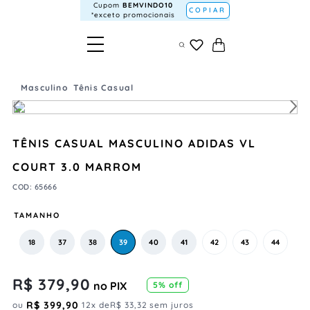
Cupom
BEMVINDO10
COPIAR
*exceto promocionais
Masculino
Tênis Casual
TÊNIS CASUAL MASCULINO ADIDAS VL
COURT 3.0 MARROM
COD
:
65666
TAMANHO
18
37
38
39
40
41
42
43
44
R$
379
,
90
no PIX
5
% off
R$
399
,
90
ou
12
x de
R$
33
,
32
sem juros