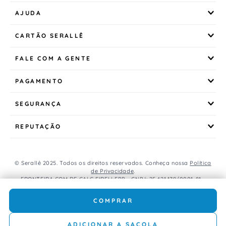
AJUDA
CARTÃO SERALLÊ
FALE COM A GENTE
PAGAMENTO
SEGURANÇA
REPUTAÇÃO
© Serallê 2025. Todos os direitos reservados. Conheça nossa
Política
de Privacidade
.
FRONTEIRA COM DE CALC EIRELI EPP - CNPJ: 25.421.179/0001-81 -
Avenida Brasil, 456, Centro, CEP: 85.851-000, Foz do Iguaçu, PR, Brasil.
Caso os produtos apresentem divergências de valores, o preço
COMPRAR
válido é o do carrinho de compras.
ADICIONAR A SACOLA