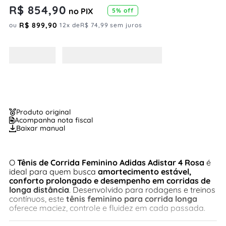
R$
854
,
90
no PIX
5
% off
R$
899
,
90
ou
12
x de
R$
74
,
99
sem juros
Produto original
Acompanha nota fiscal
Baixar manual
O
Tênis de Corrida Feminino Adidas Adistar 4 Rosa
é
ideal para quem busca
amortecimento estável,
conforto prolongado e desempenho em corridas de
longa distância
. Desenvolvido para rodagens e treinos
contínuos, este
tênis feminino para corrida longa
oferece maciez, controle e fluidez em cada passada.