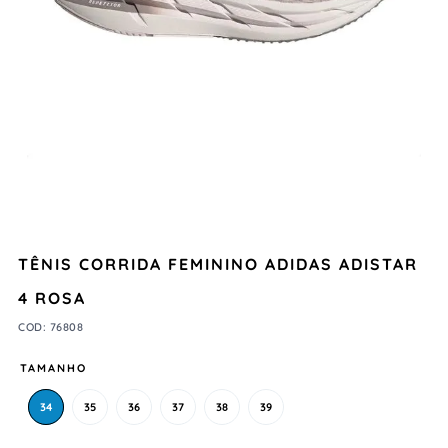
TÊNIS CORRIDA FEMININO ADIDAS ADISTAR
4 ROSA
COD
:
76808
TAMANHO
34
35
36
37
38
39