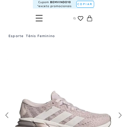
Cupom
BEMVINDO10
COPIAR
*exceto promocionais
Esporte
Tênis Feminino