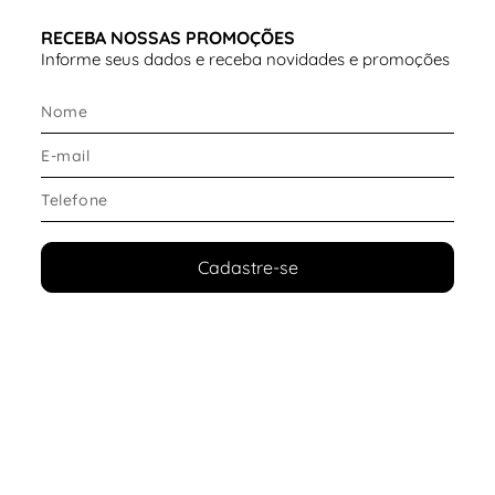
Tipo de solado
RECEBA NOSSAS PROMOÇÕES
Informe seus dados e receba novidades e promoções
O solado em
borracha com padrão de tração
oferece
aderência e estabilidade em superfícies urbanas.
Destaques do solado:
Boa
aderência em asfalto e esteira
Transições estáveis durante a passada
Durabilidade para treinos frequentes
Contato consistente com o solo
Cadastre-se
Conforto e ajuste
O modelo foi desenvolvido para entregar conforto
contínuo em treinos de maior duração.
Diferenciais de conforto:
Entressola com
amortecimento macio e
resposta controlada
Redução de impacto em corridas longas