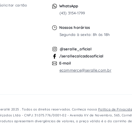
Solicitar cartão
WhatsApp
(43) 3154-1799
Nossos horários
Segunda à sexta: 8h às 18h
@seralle_oficial
/serallecalcadosoficial
E-mail
ecommerce@seralle.com.br
erallê 2025 . Todos os direitos reservados. Conheça nossa
Política de Privacid
lçados Ltda - CNPJ: 31.075.776/0001-02 - Avenida XV de Novembro, 565, Cornél
rodutos apresentem divergências de valores, o preço válido é o do carrinho d