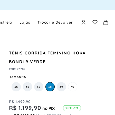
streio
Lojas
Trocar e Devolver
TÊNIS CORRIDA FEMININO HOKA
BONDI 9 VERDE
COD
:
73789
TAMANHO
35
36
37
38
39
40
R$
1
.
499
,
90
R$
1
.
199
,
90
no PIX
20%
off