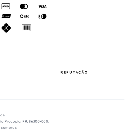
REPUTAÇÃO
ade
.
io Procópio, PR, 86300-000.
e compras.