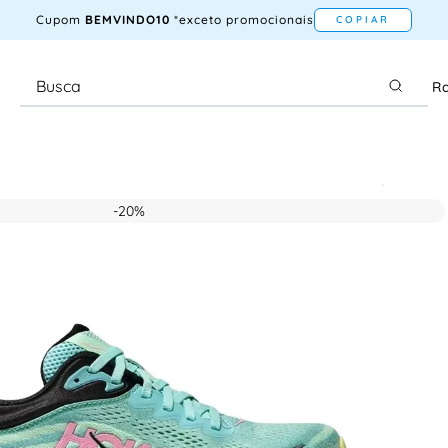
Cupom
BEMVINDO10
*exceto promocionais
COPIAR
Ra
-
20%