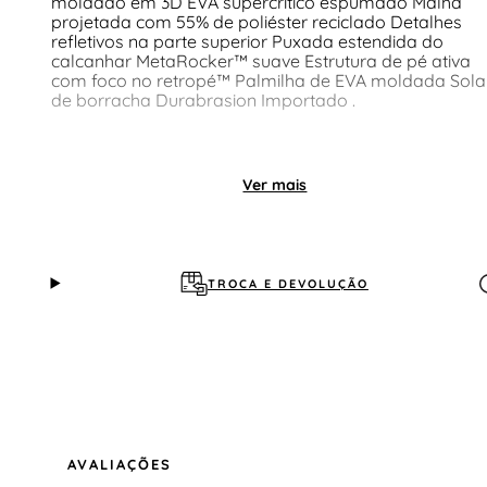
moldado em 3D EVA supercrítico espumado Malha
projetada com 55% de poliéster reciclado Detalhes
refletivos na parte superior Puxada estendida do
calcanhar MetaRocker™ suave Estrutura de pé ativa
com foco no retropé™ Palmilha de EVA moldada Sola
de borracha Durabrasion Importado .
Ver mais
TROCA E DEVOLUÇÃO
AVALIAÇÕES