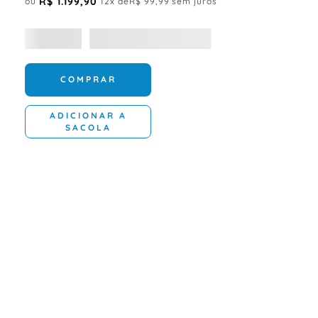
R$
1
.
199
,
90
ou
12
x de
R$
99
,
99
sem juros
COMPRAR
ADICIONAR A
SACOLA