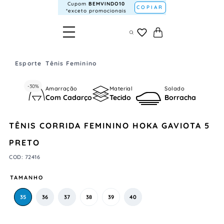
Cupom
BEMVINDO10
COPIAR
*exceto promocionais
Esporte
Tênis Feminino
-
30%
Amarração
Material
Solado
Com Cadarço
Tecido
Borracha
TÊNIS CORRIDA FEMININO HOKA GAVIOTA 5
PRETO
COD
:
72416
TAMANHO
35
36
37
38
39
40