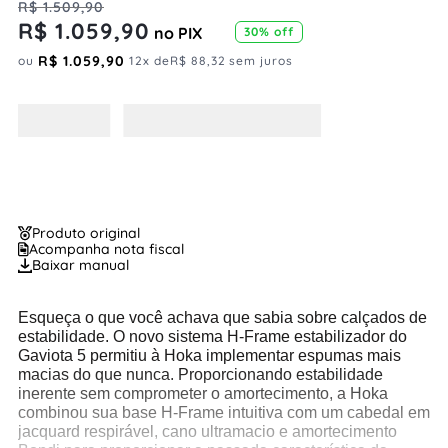
R$
1
.
509
,
90
R$
1
.
059
,
90
no PIX
30%
off
R$
1
.
059
,
90
ou
12
x de
R$
88
,
32
sem juros
Produto original
Acompanha nota fiscal
Baixar manual
Esqueça o que você achava que sabia sobre calçados de
estabilidade. O novo sistema H-Frame estabilizador do
Gaviota 5 permitiu à Hoka implementar espumas mais
macias do que nunca. Proporcionando estabilidade
inerente sem comprometer o amortecimento, a Hoka
combinou sua base H-Frame intuitiva com um cabedal em
jacquard respirável, cano ultramacio e amortecimento