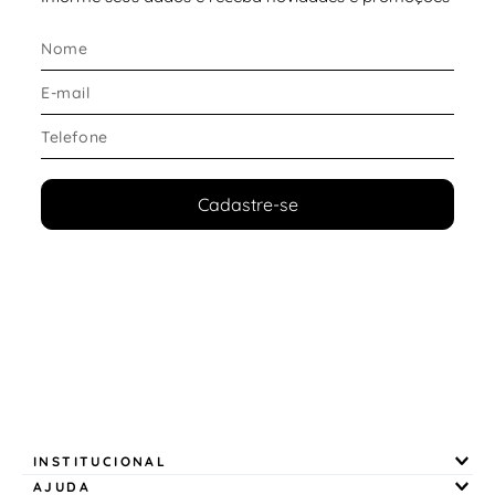
O solado em
material emborrachado
foi projetado
para oferecer tração eficiente em diferentes superfícies.
Destaques do solado:
Boa aderência
em pisos variados
Mais segurança nas transições
Cadastre-se
Estabilidade durante a corrida
Conforto e ajuste
A entressola conta com a tecnologia
Mizuno Enerzy
NXT
, que oferece excelente retorno de energia aliado à
maciez. Integrada ao conjunto, a
Placa Wave em fibra
de vidro
potencializa a propulsão e contribui para a
estabilidade.
Na prática, isso garante:
INSTITUCIONAL
Passadas mais
responsivas
AJUDA