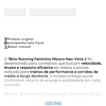
Produto original
Acompanha nota fiscal
Baixar manual
O
Tênis Running Feminino Mizuno Neo Vista 2
foi
desenvolvido para corredoras que buscam
velocidade,
leveza e resposta eficiente
em treinos e provas.
Indicado para
treinos de performance e corridas de
média a longa distância
, o modelo entrega ajuste
confortável, retorno de energia e estabilidade em cada
passada.
Tênis Running Feminino Mizuno Neo
Vista 2 – Velocidade e leveza para
VER MAIS