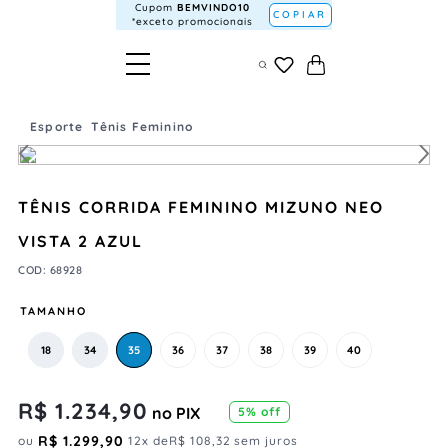
Cupom
BEMVINDO10
COPIAR
*exceto promocionais
Esporte
Tênis Feminino
TÊNIS CORRIDA FEMININO MIZUNO NEO
VISTA 2 AZUL
COD
:
68928
TAMANHO
18
34
35
36
37
38
39
40
R$
1
.
234
,
90
no PIX
5
% off
R$
1
.
299
,
90
ou
12
x de
R$
108
,
32
sem juros