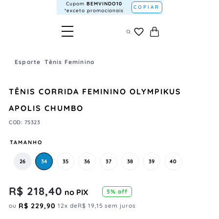
Cupom
BEMVINDO10
COPIAR
*exceto promocionais
Esporte
Tênis Feminino
TÊNIS CORRIDA FEMININO OLYMPIKUS
APOLIS CHUMBO
COD
:
75323
TAMANHO
26
34
35
36
37
38
39
40
R$
218
,
40
no PIX
5
% off
R$
229
,
90
ou
12
x de
R$
19
,
15
sem juros