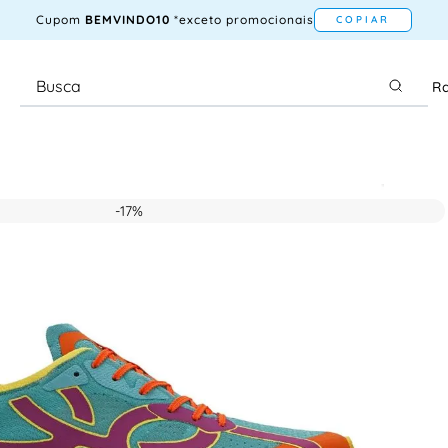
Cupom
BEMVINDO10
*exceto promocionais
COPIAR
Ra
-
17%