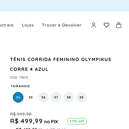
streio
Lojas
Trocar e Devolver
TÊNIS CORRIDA FEMININO OLYMPIKUS
CORRE 4 AZUL
COD
:
74013
TAMANHO
34
35
36
37
38
39
R$
599
,
90
R$
499
,
99
no PIX
17%
off