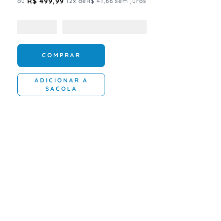
R$
499
,
99
ou
12
x de
R$
41
,
66
sem juros
COMPRAR
ADICIONAR A
SACOLA