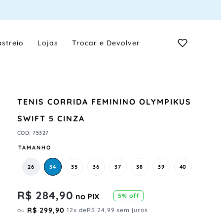
streio
Lojas
Trocar e Devolver
TENIS CORRIDA FEMININO OLYMPIKUS
SWIFT 5 CINZA
COD
:
75327
TAMANHO
26
34
35
36
37
38
39
40
R$
284
,
90
no PIX
5
% off
R$
299
,
90
ou
12
x de
R$
24
,
99
sem juros