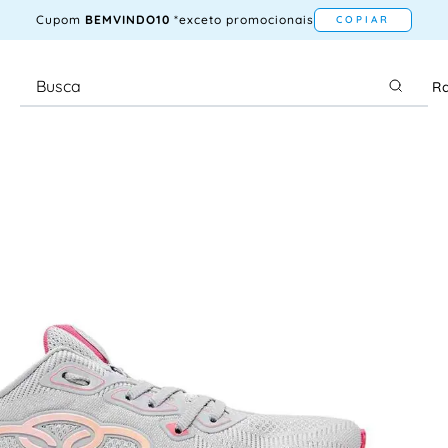
Cupom
BEMVINDO10
*exceto promocionais
COPIAR
Ra