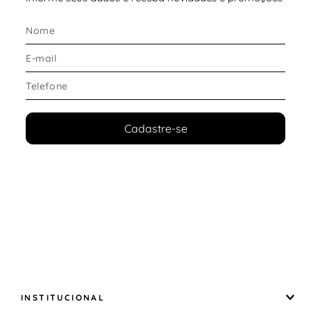
Sensação de liberdade em treinos e provas
Entressola Lightstrike com retorno de
energia
A entressola conta com a tecnologia
Lightstrike
, em
uma formulação mais macia desenvolvida
especialmente para o modelo, oferecendo
amortecimento equilibrado e excelente responsividade.
Cadastre-se
Destaques da entressola:
Amortecimento leve e confortável
Retorno de energia eficiente
Passadas mais suaves e dinâmicas
Excelente equilíbrio entre conforto e velocidade
Tecnologia ENERGY RODS 2.0 para impulsão
O modelo incorpora o sistema
ENERGY RODS 2.0
,
composto por cinco hastes em fibra de vidro que
atuam de forma semelhante a uma placa de
propulsão.
INSTITUCIONAL
Vantagens da tecnologia: