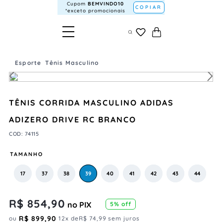
Cupom
BEMVINDO10
COPIAR
*exceto promocionais
Esporte
Tênis Masculino
TÊNIS CORRIDA MASCULINO ADIDAS
ADIZERO DRIVE RC BRANCO
COD
:
74115
TAMANHO
17
37
38
39
40
41
42
43
44
R$
854
,
90
no PIX
5
% off
R$
899
,
90
ou
12
x de
R$
74
,
99
sem juros