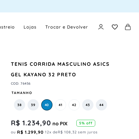
streio
Lojas
Trocar e Devolver
TENIS CORRIDA MASCULINO ASICS
GEL KAYANO 32 PRETO
COD
:
76456
TAMANHO
38
39
40
41
42
43
44
R$
1
.
234
,
90
no PIX
5
% off
R$
1
.
299
,
90
ou
12
x de
R$
108
,
32
sem juros