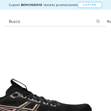
Cupom
BEMVINDO10
*exceto promocionais
COPIAR
Ra