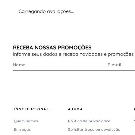
Benefícios do cabedal
Carregando avaliações…
Excelente respirabilidade
Ajuste confortável e seguro
Estrutura flexível que acompanha o movimento
Calce fácil
RECEBA NOSSAS PROMOÇÕES
Informe seus dados e receba novidades e promoções
Material: Têxtil
Altura do cano: Cano baixo
Entressola – FF BLAST™ Plus +
PureGEL™
A entressola combina tecnologias avançadas para
absorção de impacto e resposta eficiente.
INSTITUCIONAL
AJUDA
Tecnologias presentes
Quem somos
Política de privacidade
FF BLAST™ Plus
– espuma leve com rebote
Entregas
Solicitar troca ou devolução
responsivo