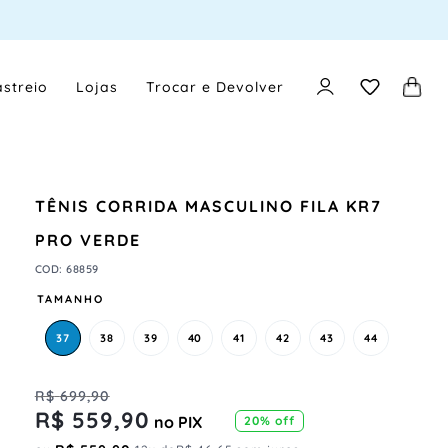
streio
Lojas
Trocar e Devolver
TÊNIS CORRIDA MASCULINO FILA KR7
PRO VERDE
COD
:
68859
TAMANHO
37
38
39
40
41
42
43
44
R$
699
,
90
R$
559
,
90
no PIX
20%
off