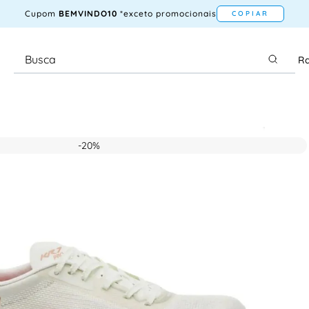
Cupom
BEMVINDO10
*exceto promocionais
COPIAR
Ra
-
20%