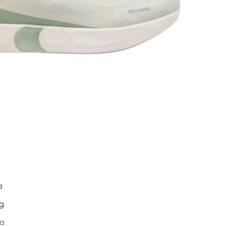
a
g
la