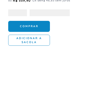
R$
559
,
90
ou
12
x de
R$
46
,
65
sem juros
COMPRAR
ADICIONAR A
SACOLA