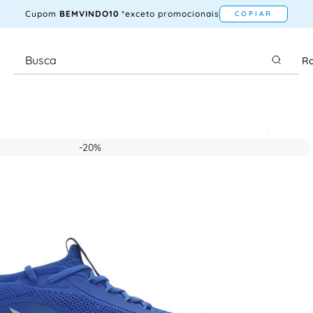
Cupom
BEMVINDO10
*exceto promocionais
COPIAR
Ra
-
20%