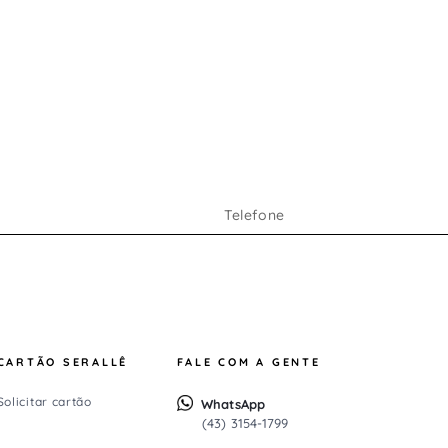
a.
s
CARTÃO SERALLÊ
FALE COM A GENTE
Solicitar cartão
WhatsApp
(43) 3154-1799
.