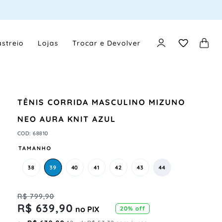
streio
Lojas
Trocar e Devolver
TÊNIS CORRIDA MASCULINO MIZUNO
NEO AURA KNIT AZUL
COD
:
68810
TAMANHO
38
39
40
41
42
43
44
R$
799
,
90
R$
639
,
90
no PIX
20%
off