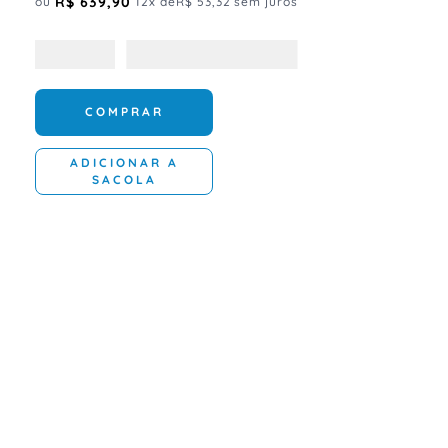
R$
639
,
90
ou
12
x de
R$
53
,
32
sem juros
COMPRAR
ADICIONAR A
SACOLA