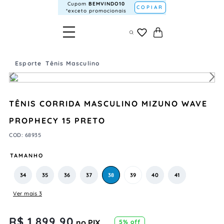
Cupom
BEMVINDO10
COPIAR
*exceto promocionais
Esporte
Tênis Masculino
TÊNIS CORRIDA MASCULINO MIZUNO WAVE
PROPHECY 15 PRETO
COD
:
68935
TAMANHO
34
35
36
37
38
39
40
41
Ver mais 3
R$
1
.
899
,
90
no PIX
5
% off