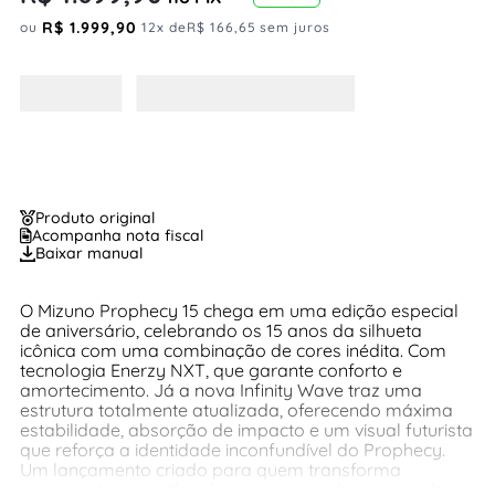
R$
1
.
999
,
90
ou
12
x de
R$
166
,
65
sem juros
Produto original
Acompanha nota fiscal
Baixar manual
O Mizuno Prophecy 15 chega em uma edição especial
de aniversário, celebrando os 15 anos da silhueta
icônica com uma combinação de cores inédita. Com
tecnologia Enerzy NXT, que garante conforto e
amortecimento. Já a nova Infinity Wave traz uma
estrutura totalmente atualizada, oferecendo máxima
estabilidade, absorção de impacto e um visual futurista
que reforça a identidade inconfundível do Prophecy.
Um lançamento criado para quem transforma
movimento em estilo e leva a energia da rua a cada