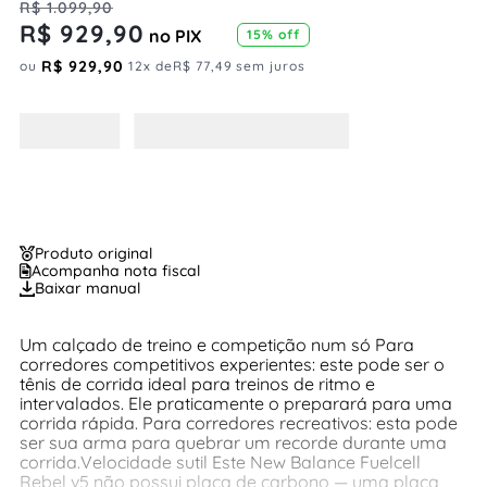
R$
1
.
099
,
90
R$
929
,
90
no PIX
15%
off
R$
929
,
90
ou
12
x de
R$
77
,
49
sem juros
Produto original
Acompanha nota fiscal
Baixar manual
Um calçado de treino e competição num só Para
corredores competitivos experientes: este pode ser o
tênis de corrida ideal para treinos de ritmo e
intervalados. Ele praticamente o preparará para uma
corrida rápida. Para corredores recreativos: esta pode
ser sua arma para quebrar um recorde durante uma
corrida.Velocidade sutil Este New Balance Fuelcell
Rebel v5 não possui placa de carbono — uma placa