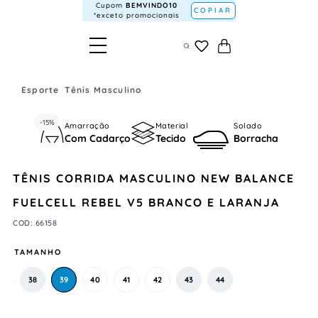
Cupom
BEMVINDO10
COPIAR
*exceto promocionais
Esporte
Tênis Masculino
-
15%
Amarração
Material
Solado
Com Cadarço
Tecido
Borracha
TÊNIS CORRIDA MASCULINO NEW BALANCE
FUELCELL REBEL V5 BRANCO E LARANJA
COD
:
66158
TAMANHO
38
39
40
41
42
43
44