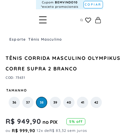
Cupom
BEMVINDO10
COPIAR
*exceto promocionais
Esporte
Tênis Masculino
TÊNIS CORRIDA MASCULINO OLYMPIKUS
CORRE SUPRA 2 BRANCO
COD
:
73631
TAMANHO
36
37
38
39
40
41
42
R$
949
,
90
no PIX
5
% off
R$
999
,
90
ou
12
x de
R$
83
,
32
sem juros