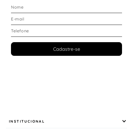
Fechamento
: cadarço
Forma
:
justa
(sugerir
+1
no tamanho)
Cadastre-se
INSTITUCIONAL