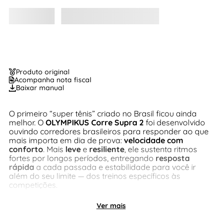
Produto original
Acompanha nota fiscal
Baixar manual
O primeiro “super tênis” criado no Brasil ficou ainda
melhor. O
OLYMPIKUS Corre Supra 2
foi desenvolvido
ouvindo corredores brasileiros para responder ao que
mais importa em dia de prova:
velocidade com
conforto
. Mais
leve
e
resiliente
, ele sustenta ritmos
fortes por longos períodos, entregando
resposta
rápida
a cada passada e estabilidade para você ir
além do seu limite — dos treinos específicos às
competições.
Ver mais