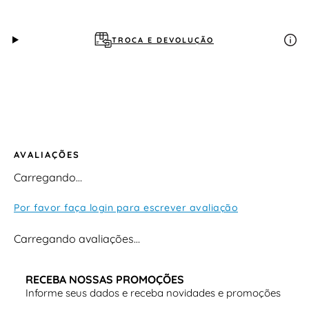
Modelo
: Olympikus Corre Supra 2
TROCA E DEVOLUÇÃO
Categoria
: performance / competição
Amortecimento/Resposta
: foco em leveza, retorno e
estabilidade
AVALIAÇÕES
Cabedal
: têxtil respirável com suporte direcional
Carregando…
Por favor faça login para escrever avaliação
Entressola
: material de alta resiliência (retorno de
energia)
Carregando avaliações…
Solado
: borracha com alta tração (durabilidade para
RECEBA NOSSAS PROMOÇÕES
prova)
Informe seus dados e receba novidades e promoções