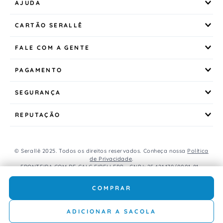
AJUDA
CARTÃO SERALLÊ
FALE COM A GENTE
PAGAMENTO
SEGURANÇA
REPUTAÇÃO
© Serallê 2025. Todos os direitos reservados. Conheça nossa
Política
de Privacidade
.
FRONTEIRA COM DE CALC EIRELI EPP - CNPJ: 25.421.179/0001-81 -
Avenida Brasil, 456, Centro, CEP: 85.851-000, Foz do Iguaçu, PR, Brasil.
Caso os produtos apresentem divergências de valores, o preço
COMPRAR
válido é o do carrinho de compras.
ADICIONAR A SACOLA