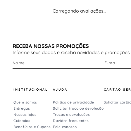
Benefícios do cabedal:
Alta respirabilidade
, favorecendo o conforto
Carregando avaliações…
térmico
Estrutura leve e resistente
Ajuste que se adapta ao formato do pé
Suporte adequado para a corrida
RECEBA NOSSAS PROMOÇÕES
Informe seus dados e receba novidades e promoções
Tipo de solado
O solado conta com a tecnologia
Gripper
, composta
por borracha antiderrapante.
Destaques do solado:
INSTITUCIONAL
AJUDA
CARTÃO SE
Alta resistência ao desgaste
Quem somos
Política de privacidade
Solicitar cartã
Boa durabilidade para treinos frequentes
Entregas
Solicitar troca ou devolução
Nossas lojas
Trocas e devoluções
Aderência confiável durante a corrida
Cuidados
Dúvidas frequentes
Benefícios e Cupons
Fale conosco