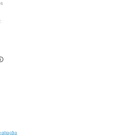
os
s
valiação