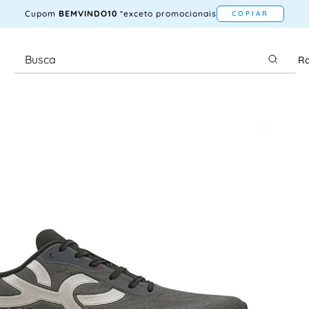
Cupom
BEMVINDO10
*exceto promocionais
COPIAR
Ra