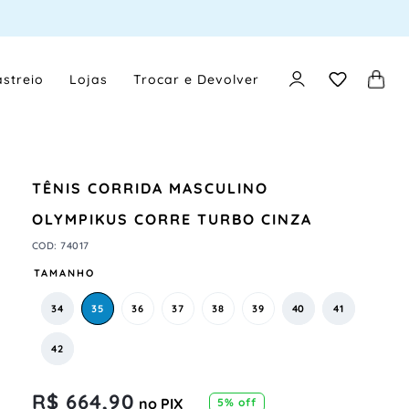
streio
Lojas
Trocar e Devolver
TÊNIS CORRIDA MASCULINO
OLYMPIKUS CORRE TURBO CINZA
COD
:
74017
TAMANHO
34
35
36
37
38
39
40
41
42
R$
664
,
90
no PIX
5
% off