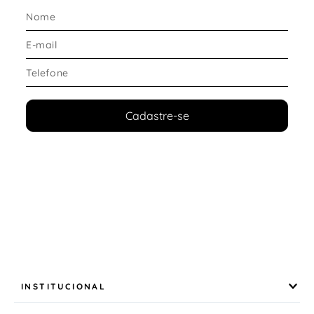
O solado foi projetado para oferecer tração e
segurança durante a corrida.
Destaques do solado:
Boa
aderência ao solo
Maior controle nas passadas
Estabilidade durante o movimento
Durabilidade para uso frequente
Cadastre-se
Conforto e ajuste
O modelo entrega equilíbrio entre amortecimento e
resposta, ideal para performance.
Diferenciais de conforto:
Entressola com
amortecimento eficiente e
resposta rápida
Absorção de impacto que reduz o desgaste físico
Sensação responsiva que favorece o ritmo
Ajuste firme com fechamento em cadarço
INSTITUCIONAL