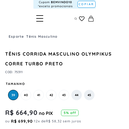
Cupom
BEMVINDO10
COPIAR
*exceto promocionais
Esporte
Tênis Masculino
TÊNIS CORRIDA MASCULINO OLYMPIKUS
CORRE TURBO PRETO
COD
:
75311
TAMANHO
39
40
41
42
43
44
45
R$
664
,
90
no PIX
5
% off
R$
699
,
90
ou
12
x de
R$
58
,
32
sem juros