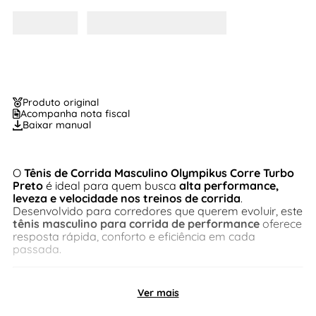
Produto original
Acompanha nota fiscal
Baixar manual
O
Tênis de Corrida Masculino Olympikus Corre Turbo
Preto
é ideal para quem busca
alta performance,
leveza e velocidade nos treinos de corrida
.
Desenvolvido para corredores que querem evoluir, este
tênis masculino para corrida de performance
oferece
resposta rápida, conforto e eficiência em cada
passada.
Tênis Olympikus Corre Turbo
Ver mais
Masculino – Velocidade e