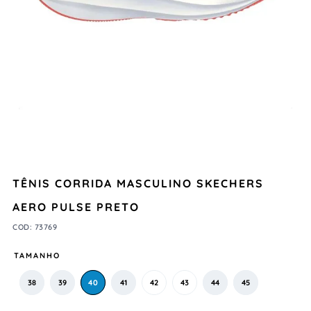
TÊNIS CORRIDA MASCULINO SKECHERS
AERO PULSE PRETO
COD
:
73769
TAMANHO
38
39
40
41
42
43
44
45