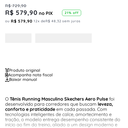
R$
729
,
90
R$
579
,
90
no PIX
21%
off
R$
579
,
90
ou
12
x de
R$
48
,
32
sem juros
Produto original
Acompanha nota fiscal
Baixar manual
O
Tênis Running Masculino Skechers Aero Pulse
foi
desenvolvido para corredores que buscam
leveza,
conforto e praticidade
em cada passada. Com
tecnologias inteligentes de calce, amortecimento e
tração, o modelo entrega desempenho consistente do
início ao fim do treino, aliado a um design moderno e