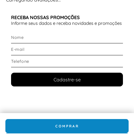
Ajuste confortável e estável
Estrutura leve para corridas
RECEBA NOSSAS PROMOÇÕES
O modelo conta ainda com a tecnologia
Hands Free
Informe seus dados e receba novidades e promoções
Slip-ins®
, que permite
calce fácil sem o uso das mãos
,
trazendo mais praticidade para a rotina.
Tipo de solado
O solado utiliza
borracha Goodyear® Performance
,
combinada ao design rocker da tecnologia
HYPER
ARC™
, oferecendo tração e fluidez no movimento.
Cadastre-se
Destaques do solado:
Excelente aderência
em diferentes superfícies
Maior durabilidade
Transições mais suaves do calcanhar aos dedos
COMPRAR
Conforto e ajuste