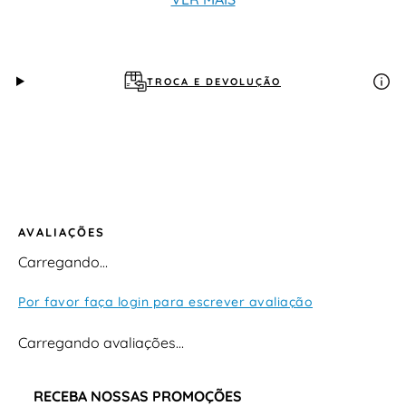
detalhes sintéticos Entressola: EVA (amortecimento)
Palmilha: macia (conforto) Solado: borracha/sintético
com tração Fechamento: cadarço
TROCA E DEVOLUÇÃO
AVALIAÇÕES
Carregando…
Por favor faça login para escrever avaliação
Carregando avaliações…
RECEBA NOSSAS PROMOÇÕES