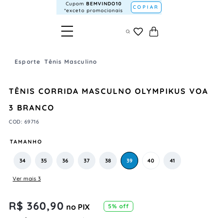
Cupom
BEMVINDO10
COPIAR
*exceto promocionais
Esporte
Tênis Masculino
TÊNIS CORRIDA MASCULNO OLYMPIKUS VOA
3 BRANCO
COD
:
69716
TAMANHO
34
35
36
37
38
39
40
41
Ver mais 3
R$
360
,
90
no PIX
5
% off