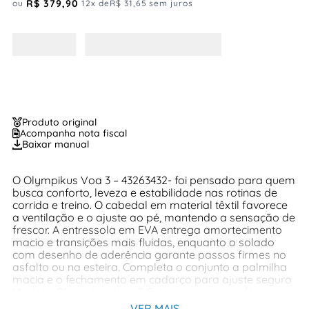
R$
379
,
90
ou
12
x de
R$
31
,
65
sem juros
Produto original
Acompanha nota fiscal
Baixar manual
O Olympikus Voa 3 – 43263432- foi pensado para quem
busca conforto, leveza e estabilidade nas rotinas de
corrida e treino. O cabedal em material têxtil favorece
a ventilação e o ajuste ao pé, mantendo a sensação de
frescor. A entressola em EVA entrega amortecimento
macio e transições mais fluidas, enquanto o solado
com desenho de aderência garante passos firmes no
asfalto ou na esteira. Completa o conjunto a palmilha
macia e o fechamento em cadarço para ajuste seguro
Modelo: Olympikus Voa 3 Categoria: running / treino
Gênero: masculino Cabedal: têxtil respirável com
VER MAIS