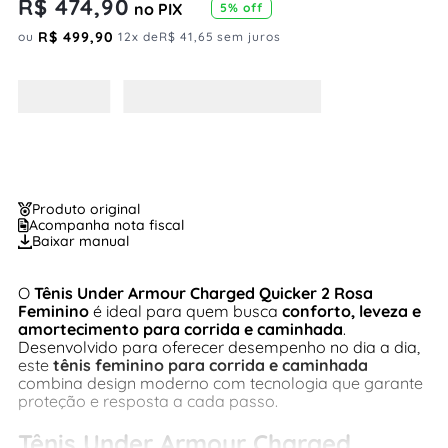
R$
474
,
90
no PIX
5
% off
R$
499
,
90
ou
12
x de
R$
41
,
65
sem juros
Produto original
Acompanha nota fiscal
Baixar manual
O
Tênis Under Armour Charged Quicker 2 Rosa
Feminino
é ideal para quem busca
conforto, leveza e
amortecimento para corrida e caminhada
.
Desenvolvido para oferecer desempenho no dia a dia,
este
tênis feminino para corrida e caminhada
combina design moderno com tecnologia que garante
proteção e resposta a cada passo.
Tênis Under Armour Charged