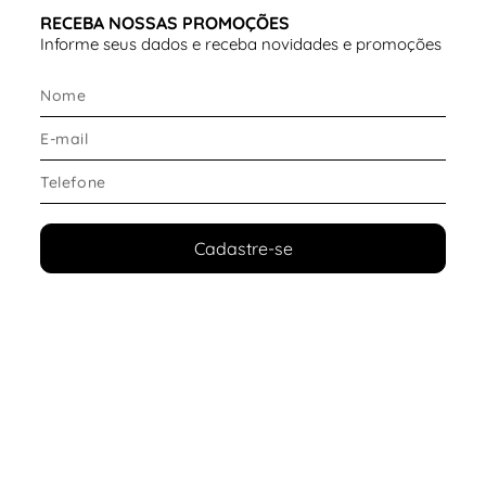
O solado combina
EVA e borracha
, oferecendo
RECEBA NOSSAS PROMOÇÕES
amortecimento e aderência.
Informe seus dados e receba novidades e promoções
Destaques do solado:
Entressola com tecnologia
Charged Cushioning
,
que auxilia na absorção de impacto
Estrutura leve em EVA, proporcionando conforto
Borracha que garante
aderência e estabilidade
Ideal para corrida leve e caminhada
Conforto e ajuste
Cadastre-se
O modelo foi desenvolvido para oferecer conforto
durante toda a rotina.
Diferenciais de conforto:
Amortecimento que ajuda a reduzir o impacto
Ajuste firme com fechamento em cadarço
Sensação de leveza durante o uso
Estrutura confortável para atividades
prolongadas
Design e estilo
O
tênis Under Armour feminino rosa
apresenta um