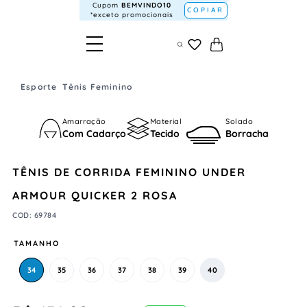
Cupom
BEMVINDO10
COPIAR
*exceto promocionais
Esporte
Tênis Feminino
Amarração
Material
Solado
Com Cadarço
Tecido
Borracha
TÊNIS DE CORRIDA FEMININO UNDER
ARMOUR QUICKER 2 ROSA
COD
:
69784
TAMANHO
34
35
36
37
38
39
40