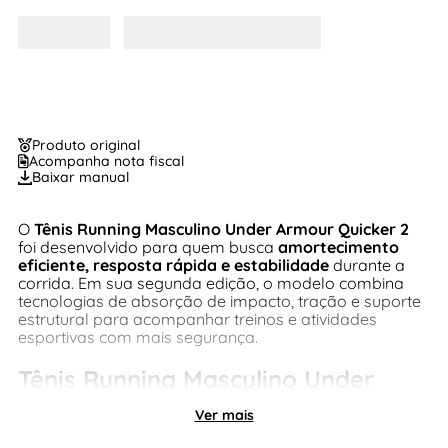
Produto original
Acompanha nota fiscal
Baixar manual
O
Tênis Running Masculino Under Armour Quicker 2
foi desenvolvido para quem busca
amortecimento
eficiente, resposta rápida e estabilidade
durante a
corrida. Em sua segunda edição, o modelo combina
tecnologias de absorção de impacto, tração e suporte
estrutural para acompanhar treinos e atividades
esportivas com mais segurança.
Tênis Running Masculino Under
Armour Quicker 2 – Amortecimento
Ver mais
e resposta para a performance