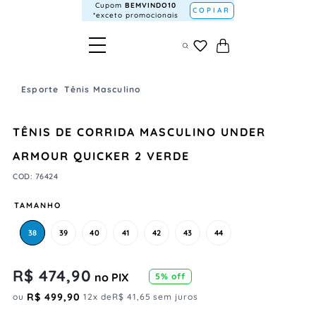
Cupom
BEMVINDO10
COPIAR
*exceto promocionais
Esporte
Tênis Masculino
TÊNIS DE CORRIDA MASCULINO UNDER
ARMOUR QUICKER 2 VERDE
COD
:
76424
TAMANHO
38
39
40
41
42
43
44
R$
474
,
90
no PIX
5
% off
R$
499
,
90
ou
12
x de
R$
41
,
65
sem juros