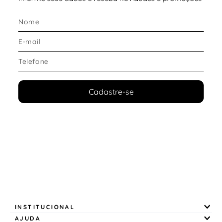
O solado conta com a tecnologia
TRIBASE™
, que
maximiza o contato com o solo.
Destaques do solado:
Maior
estabilidade em exercícios de força
Contato firme com o solo para melhor equilíbrio
Excelente tração durante movimentos rápidos
Estrutura resistente para treinos frequentes
Cadastre-se
Conforto e ajuste
O modelo foi desenvolvido para proporcionar firmeza
e conforto durante toda a atividade.
Diferenciais de conforto:
Entressola com
espuma Micro G®
, oferecendo
absorção de impacto e impulso
Palmilha anatômica em EVA (4mm),
proporcionando suporte e maciez
INSTITUCIONAL
Ajuste firme que aumenta a segurança nos
movimentos
AJUDA